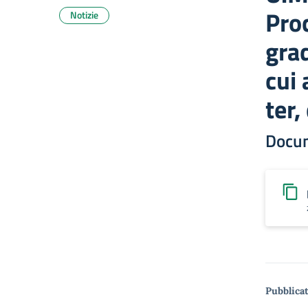
Pro
Notizie
grad
cui 
ter,
Docu
Pubblicat