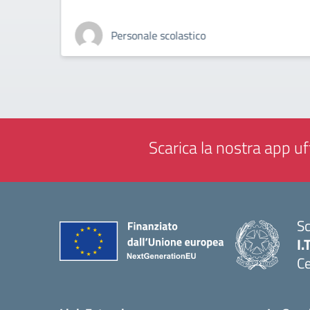
Personale scolastico
Scarica la nostra app uff
Sc
I.
Ce
— 