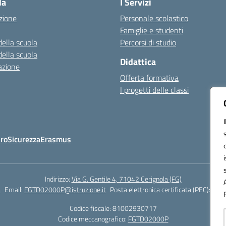
la
I Servizi
zione
Personale scolastico
Famiglie e studenti
della scuola
Percorsi di studio
della scuola
Didattica
azione
Offerta formativa
I progetti delle classi
Oro
Sicurezza
Erasmus
Indirizzo:
Via G. Gentile 4, 71042 Cerignola (FG)
4
Email:
FGTD02000P@istruzione.it
Posta elettronica certificata (PEC):
fgtd
Codice fiscale: 81002930717
Codice meccanografico:
FGTD02000P