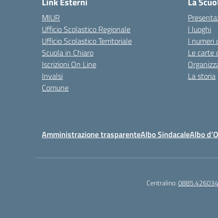
Link Esterni
La Scuo
MIUR
Presenta
Ufficio Scolastico Regionale
I luoghi
Ufficio Scolastico Territoriale
I numeri 
Scuola in Chiaro
Le carte 
Iscrizioni On Line
Organizz
Invalsi
La storia
Comune
Amministrazione trasparente
Albo Sindacale
Albo d’
Centralino:
0885.42603