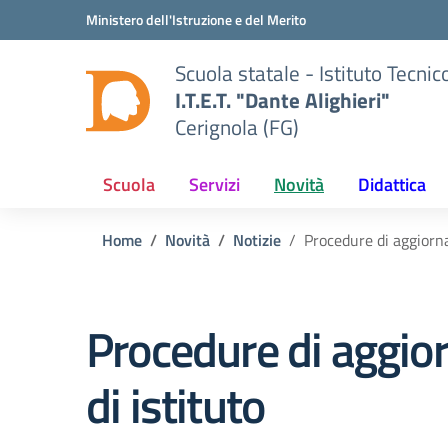
Vai ai contenuti
Vai al menu di navigazione
Vai al footer
Ministero dell'Istruzione e del Merito
Scuola statale - Istituto Tecn
I.T.E.T. "Dante Alighieri"
Cerignola (FG)
Scuola
Servizi
Novità
Didattica
Home
Novità
Notizie
Procedure di aggiorna
Procedure di aggior
di istituto