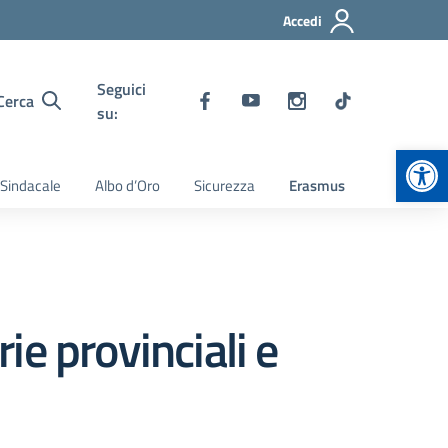
Accedi
Seguici
Cerca
su:
Apr
 Sindacale
Albo d’Oro
Sicurezza
Erasmus
e provinciali e