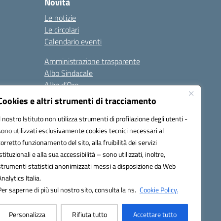
Novità
Le notizie
Le circolari
Calendario eventi
Amministrazione trasparente
Albo Sindacale
Albo d’Oro
Sicurezza
Cookies e altri strumenti di tracciamento
Erasmus
Il nostro Istituto non utilizza strumenti di profilazione degli utenti -
sono utilizzati esclusivamente cookies tecnici necessari al
Seguici su:
corretto funzionamento del sito, alla fruibilità dei servizi
istituzionali e alla sua accessibilità – sono utilizzati, inoltre,
strumenti statistici anonimizzati messi a disposizione da Web
Analytics Italia.
02000p@pec.istruzione.it
Per saperne di più sul nostro sito, consulta la ns.
Cookie Policy.
Personalizza
Rifiuta tutto
Accettare tutto