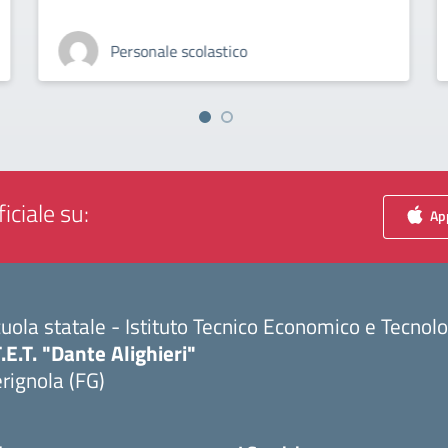
Personale scolastico
iciale su:
App
uola statale - Istituto Tecnico Economico e Tecnol
T.E.T. "Dante Alighieri"
rignola (FG)
Visita la pagina iniziale della scuola