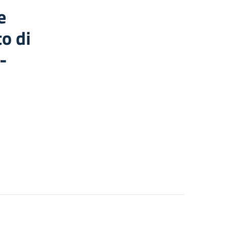
e
to di
-