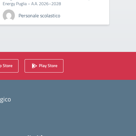
Energy Puglia – A.A. 2026–2028
Personale scolastico
 Store
Play Store
ogico