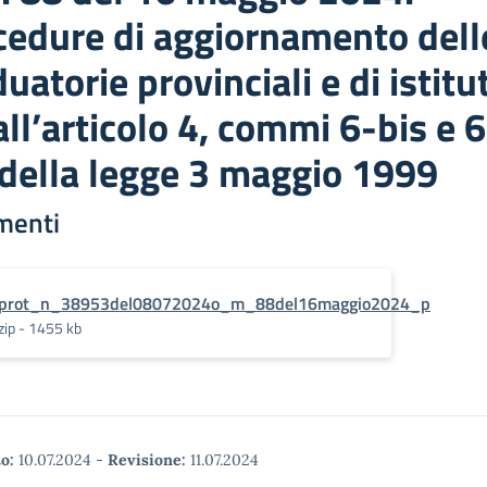
cedure di aggiornamento dell
uatorie provinciali e di istitu
all’articolo 4, commi 6-bis e 6
 della legge 3 maggio 1999
menti
prot_n_38953del08072024o_m_88del16maggio2024_p
zip - 1455 kb
o:
10.07.2024
-
Revisione:
11.07.2024