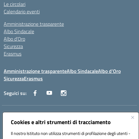
Le circolari
Calendario eventi
Amministrazione trasparente
Albo Sindacale
Albo d’Oro
Sicurezza
Erasmus
Amministrazione trasparente
Albo Sindacale
Albo d’Oro
Sicurezza
Erasmus
Seguici su:
Indirizzo:
Via G. Gentile 4, 71042 Cerignola (FG)
Centralino:
Cookies e altri strumenti di tracciamento
0885.426034
Email:
FGTD02000P@istruzione.it
Posta elettronica certificata (PEC):
fgtd02000p@pec.istruzione.it
Il nostro Istituto non utilizza strumenti di profilazione degli utenti -