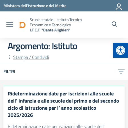
Vai ai contenuti
Vai al menu di navigazione
Vai al footer
Ministero dell'Istruzione e del Merito
Scuola statale - Istituto Tecnico
Economico e Tecnologico
I.T.E.T. "Dante Alighieri"
Apr
Argomento: Istituto
Stampa / Condividi
FILTRI
Rideterminazione date per iscrizioni alle scuole
dell’ infanzia e alle scuole del primo e del secondo
ciclo di istruzione per l’ anno scolastico
2025/2026
Rideterminazione date per iscrizioni alle scuole dell'