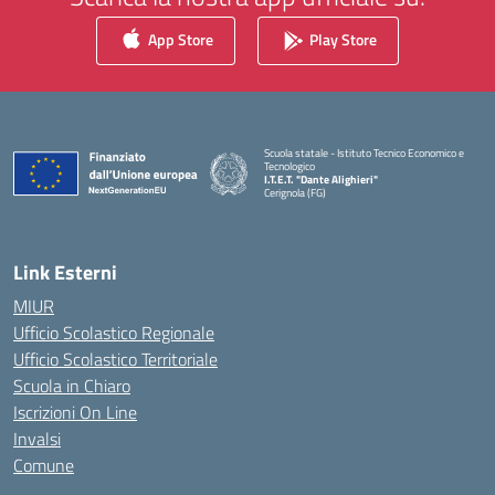
App Store
Play Store
Scuola statale - Istituto Tecnico Economico e
Tecnologico
I.T.E.T. "Dante Alighieri"
Cerignola (FG)
— Visita la pagina iniziale della scuola
Link Esterni
MIUR
Ufficio Scolastico Regionale
Ufficio Scolastico Territoriale
Scuola in Chiaro
Iscrizioni On Line
Invalsi
Comune