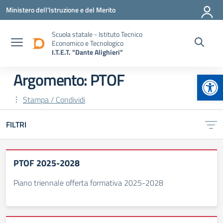
Vai ai contenuti
Vai al menu di navigazione
Vai al footer
Ministero dell'Istruzione e del Merito
Scuola statale - Istituto Tecnico
Economico e Tecnologico
I.T.E.T. "Dante Alighieri"
Apr
Argomento: PTOF
Stampa / Condividi
FILTRI
PTOF 2025-2028
Piano triennale offerta formativa 2025-2028