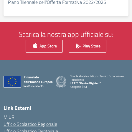
Piano Triennale dell'Offerta Formativa 2022/2025
Scarica la nostra app ufficiale su:
App Store
Play Store
Scuola statale - Istituto Tecnico Economico e
Tecnologico
I.T.E.T. "Dante Alighieri"
Cerignola (FG)
— Visita la pagina iniziale della scuola
Link Esterni
MIUR
Ufficio Scolastico Regionale
Ufficio Scolastico Territoriale