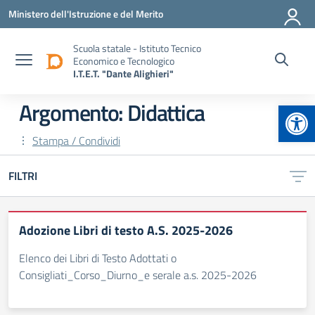
Vai ai contenuti
Vai al menu di navigazione
Vai al footer
Ministero dell'Istruzione e del Merito
Scuola statale - Istituto Tecnico
Economico e Tecnologico
I.T.E.T. "Dante Alighieri"
Apr
Argomento: Didattica
Stampa / Condividi
FILTRI
Adozione Libri di testo A.S. 2025-2026
Elenco dei Libri di Testo Adottati o
Consigliati_Corso_Diurno_e serale a.s. 2025-2026