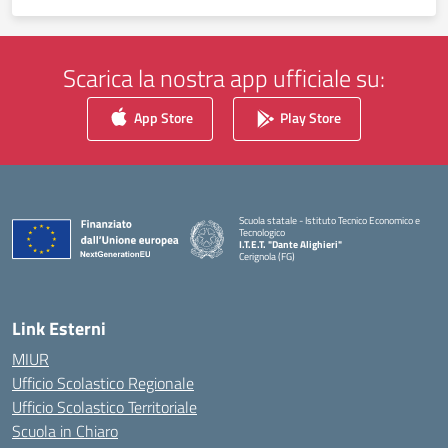
Scarica la nostra app ufficiale su:
App Store
Play Store
Scuola statale - Istituto Tecnico Economico e
Tecnologico
I.T.E.T. "Dante Alighieri"
Cerignola (FG)
— Visita la pagina iniziale della scuola
Link Esterni
MIUR
Ufficio Scolastico Regionale
Ufficio Scolastico Territoriale
Scuola in Chiaro