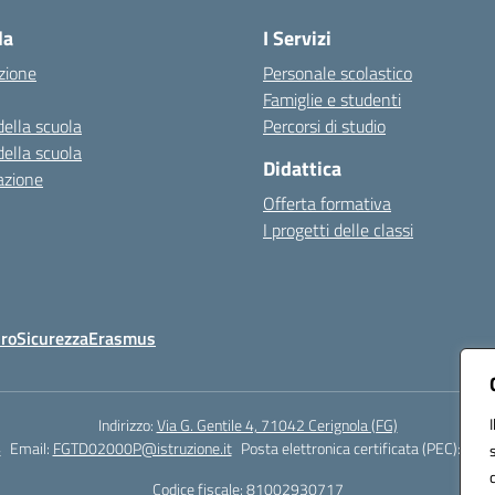
la
I Servizi
zione
Personale scolastico
Famiglie e studenti
della scuola
Percorsi di studio
della scuola
Didattica
azione
Offerta formativa
I progetti delle classi
Oro
Sicurezza
Erasmus
Indirizzo:
Via G. Gentile 4, 71042 Cerignola (FG)
4
Email:
FGTD02000P@istruzione.it
Posta elettronica certificata (PEC):
fgtd
Codice fiscale: 81002930717