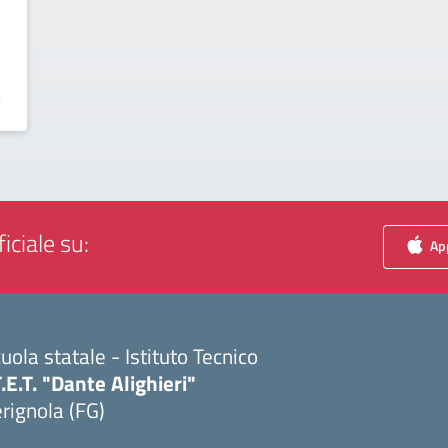
6
iciale su:
App
uola statale - Istituto Tecnico
T.E.T. "Dante Alighieri"
rignola (FG)
Visita la pagina iniziale della scuola