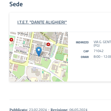
Sede
I.T.E.T. "DANTE ALIGHIERI"
VIA G. GEN
INDIRIZZO
(FG)
71042
CAP
8:00 - 12:0
ORARI
Pubblicato:
23.02.2024
-
Revisione:
06.05.2024