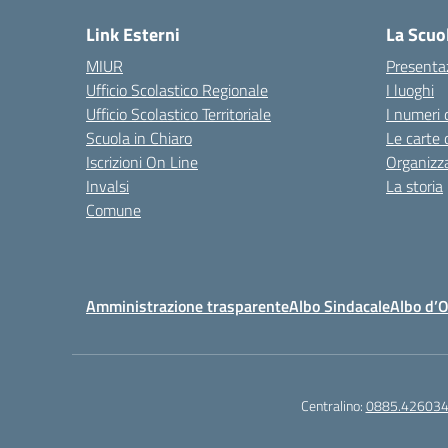
Link Esterni
La Scuo
MIUR
Presenta
Ufficio Scolastico Regionale
I luoghi
Ufficio Scolastico Territoriale
I numeri 
Scuola in Chiaro
Le carte 
Iscrizioni On Line
Organizz
Invalsi
La storia
Comune
Amministrazione trasparente
Albo Sindacale
Albo d’
Centralino:
0885.42603