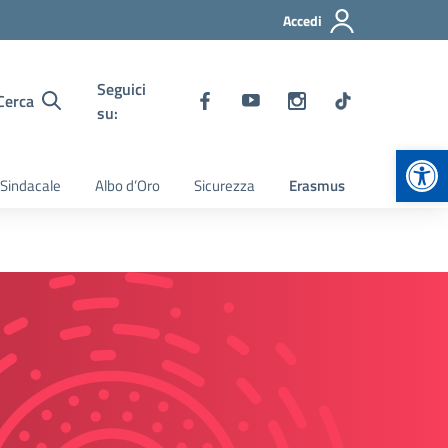
Accedi
Seguici
Cerca
su:
Apr
 Sindacale
Albo d’Oro
Sicurezza
Erasmus