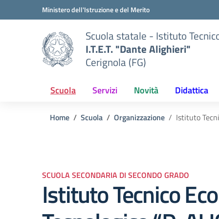
Vai ai contenuti
Vai al menu di navigazione
Vai al footer
Ministero dell'Istruzione e del Merito
Scuola statale - Istituto Tecnic
I.T.E.T. "Dante Alighieri"
Cerignola (FG)
Scuola
Servizi
Novità
Didattica
Home
Scuola
Organizzazione
Istituto Tec
SCUOLA SECONDARIA DI SECONDO GRADO
Istituto Tecnico Ec