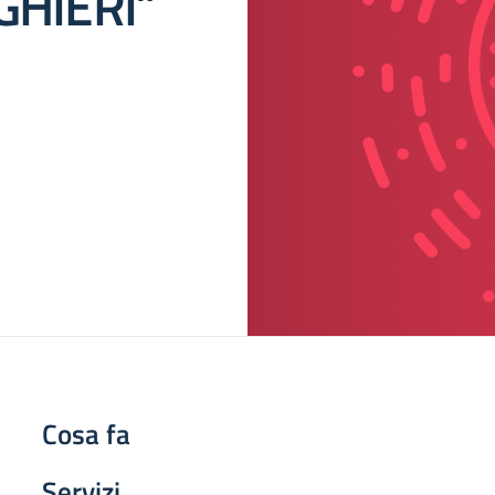
IGHIERI”
Cosa fa
Servizi