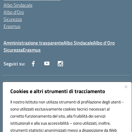
Albo Sindacale
Albo d’Oro
Sicurezza
Erasmus
Amministrazione trasparente
Albo Sindacale
Albo d’Oro
Sicurezza
Erasmus
Seguici su:
Indirizzo:
Via G. Gentile 4, 71042 Cerignola (FG)
Centralino:
Cookies e altri strumenti di tracciamento
0885.426034
Email:
FGTD02000P@istruzione.it
Posta elettronica certificata (PEC):
fgtd02000p@pec.istruzione.it
Il nostro Istituto non utilizza strumenti di profilazione degli utenti -
Codice fiscale: 81002930717
sono utilizzati esclusivamente cookies tecnici necessari al
Codice meccanografico:
FGTD02000P
corretto funzionamento del sito, alla fruibilità dei servizi
Codice unico di fatturazione (CUF): UFUN7Y
istituzionali e alla sua accessibilità – sono utilizzati, inoltre,
strumenti statistici anonimizzati messi a disposizione da Web