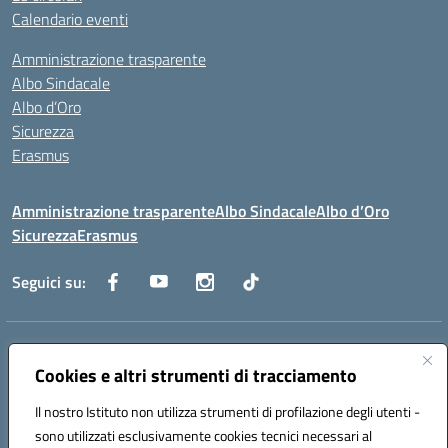
Calendario eventi
Amministrazione trasparente
Albo Sindacale
Albo d’Oro
Sicurezza
Erasmus
Amministrazione trasparente
Albo Sindacale
Albo d’Oro
Sicurezza
Erasmus
Seguici su:
Indirizzo:
Via G. Gentile 4, 71042 Cerignola (FG)
Centralino:
0885.426034
Email:
FGTD02000P@istruzione.it
Cookies e altri strumenti di tracciamento
Posta elettronica certificata (PEC):
fgtd02000p@pec.istruzione.it
Il nostro Istituto non utilizza strumenti di profilazione degli utenti -
Codice fiscale: 81002930717
sono utilizzati esclusivamente cookies tecnici necessari al