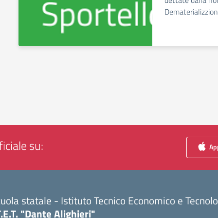
dettate dalla no
Dematerializzio
iciale su:
App
uola statale - Istituto Tecnico Economico e Tecnol
T.E.T. "Dante Alighieri"