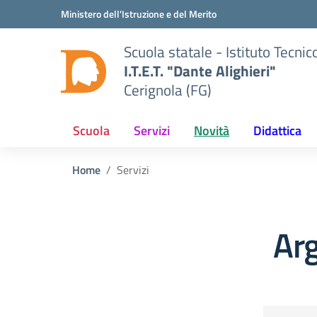
Vai ai contenuti
Vai al menu di navigazione
Vai al footer
Ministero dell'Istruzione e del Merito
Scuola statale - Istituto Tecn
I.T.E.T. "Dante Alighieri"
Cerignola (FG)
Scuola
Servizi
Novità
Didattica
Home
Servizi
Arg