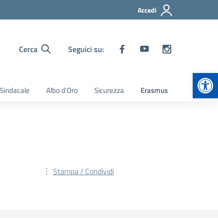
Accedi
Cerca
Seguici su:
Apr
 Sindacale
Albo d’Oro
Sicurezza
Erasmus
Stampa / Condividi