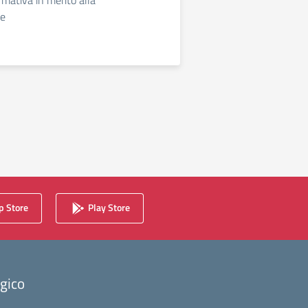
rmativa in merito alla
ne
 Store
Play Store
ogico