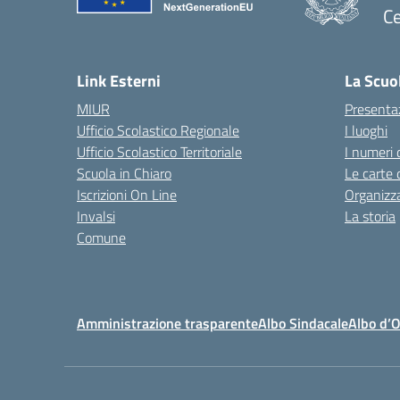
Ce
— 
Link Esterni
La Scuo
MIUR
Presenta
Ufficio Scolastico Regionale
I luoghi
Ufficio Scolastico Territoriale
I numeri 
Scuola in Chiaro
Le carte 
Iscrizioni On Line
Organizz
Invalsi
La storia
Comune
Amministrazione trasparente
Albo Sindacale
Albo d’