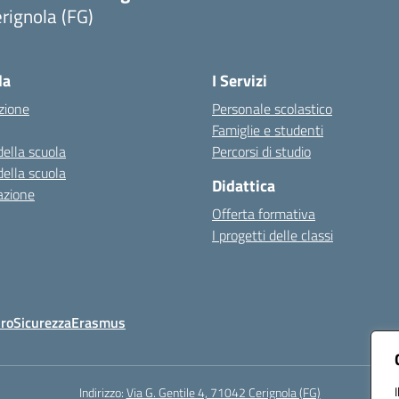
rignola (FG)
Visita la pagina iniziale della scuola
la
I Servizi
zione
Personale scolastico
Famiglie e studenti
della scuola
Percorsi di studio
della scuola
Didattica
azione
Offerta formativa
I progetti delle classi
Oro
Sicurezza
Erasmus
Indirizzo:
Via G. Gentile 4, 71042 Cerignola (FG)