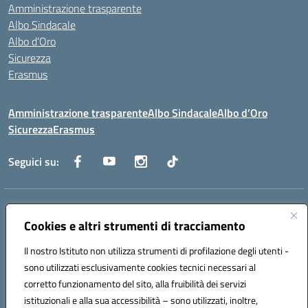
Amministrazione trasparente
Albo Sindacale
Albo d’Oro
Sicurezza
Erasmus
Amministrazione trasparente
Albo Sindacale
Albo d’Oro
Sicurezza
Erasmus
Seguici su:
Indirizzo:
Via G. Gentile 4, 71042 Cerignola (FG)
Centralino:
Cookies e altri strumenti di tracciamento
0885.426034
Email:
FGTD02000P@istruzione.it
Posta elettronica certificata (PEC):
fgtd02000p@pec.istruzione.it
Il nostro Istituto non utilizza strumenti di profilazione degli utenti -
Codice fiscale: 81002930717
sono utilizzati esclusivamente cookies tecnici necessari al
Codice meccanografico:
FGTD02000P
corretto funzionamento del sito, alla fruibilità dei servizi
Codice unico di fatturazione (CUF): UFUN7Y
istituzionali e alla sua accessibilità – sono utilizzati, inoltre,