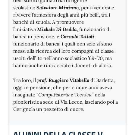
dell’istituto guidato dal dirigente
scolastico
Salvatore Mininno
, per rivedersi e
rivivere l’atmosfera degli anni più belli, tra i
banchi di scuola. A promuovere
l’iniziativa
Michele Di Dedda
, funzionario di
banca in pensione, e
Corrado Tattoli
,
funzionario di banca, i quali non solo si sono
messi alla ricerca dei loro compagni di classe
usciti dell’Itc nell’anno scolastico ’69-’70, ma
hanno anche rintracciato i docenti di allora.
Tra loro, il
prof. Ruggiero Vitobello
di Barletta,
oggi in pensione, che per cinque anni aveva
insegnato “
Computisteria e Tecnica
” nella
pionieristica sede di Via Lecce, lasciando poi a
Cerignola un pezzetto di cuore.
ALUNNI DELLA CLASSE V –