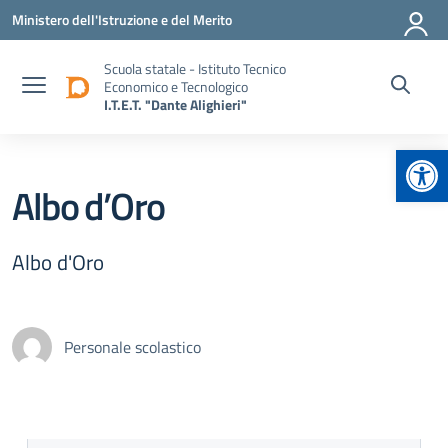
Vai ai contenuti
Vai al menu di navigazione
Vai al footer
Ministero dell'Istruzione e del Merito
Scuola statale - Istituto Tecnico
Economico e Tecnologico
I.T.E.T. "Dante Alighieri"
Apr
Albo d’Oro
Albo d'Oro
Personale scolastico