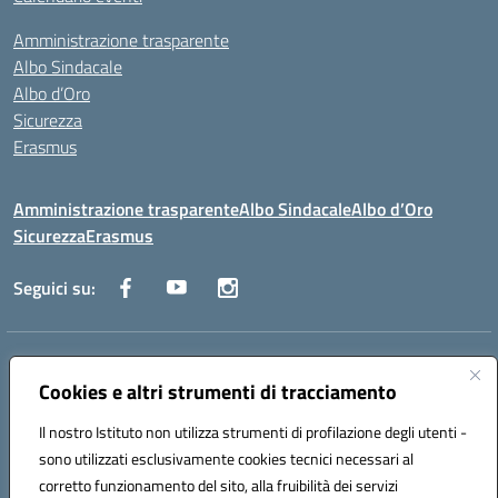
Amministrazione trasparente
Albo Sindacale
Albo d’Oro
Sicurezza
Erasmus
Amministrazione trasparente
Albo Sindacale
Albo d’Oro
Sicurezza
Erasmus
Seguici su:
Indirizzo:
Via G. Gentile 4, 71042 Cerignola (FG)
Centralino:
Cookies e altri strumenti di tracciamento
0885.426034
Email:
FGTD02000P@istruzione.it
Posta elettronica certificata (PEC):
fgtd02000p@pec.istruzione.it
Il nostro Istituto non utilizza strumenti di profilazione degli utenti -
Codice fiscale: 81002930717
sono utilizzati esclusivamente cookies tecnici necessari al
Codice meccanografico:
FGTD02000P
corretto funzionamento del sito, alla fruibilità dei servizi