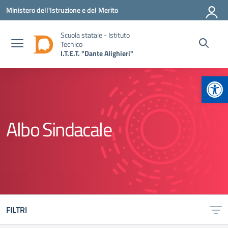
Vai ai contenuti
Vai al menu di navigazione
Vai al footer
Ministero dell'Istruzione e del Merito
Scuola statale - Istituto
Tecnico
I.T.E.T. "Dante Alighieri"
Apr
Albo Sindacale
FILTRI