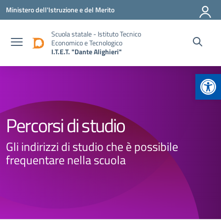
Vai ai contenuti
Vai al menu di navigazione
Vai al footer
Ministero dell'Istruzione e del Merito
Scuola statale - Istituto Tecnico
Economico e Tecnologico
I.T.E.T. "Dante Alighieri"
Apr
Percorsi di studio
Gli indirizzi di studio che è possibile
frequentare nella scuola