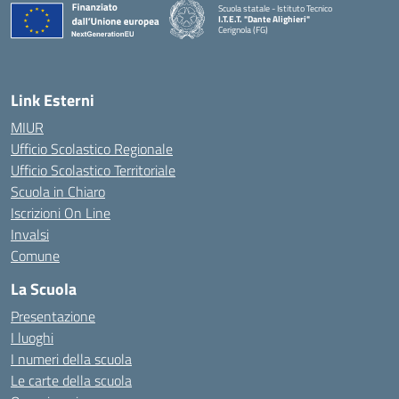
Scuola statale - Istituto Tecnico
I.T.E.T. "Dante Alighieri"
Cerignola (FG)
— Visita la pagina iniziale della scuola
Link Esterni
MIUR
Ufficio Scolastico Regionale
Ufficio Scolastico Territoriale
Scuola in Chiaro
Iscrizioni On Line
Invalsi
Comune
La Scuola
Presentazione
I luoghi
I numeri della scuola
Le carte della scuola