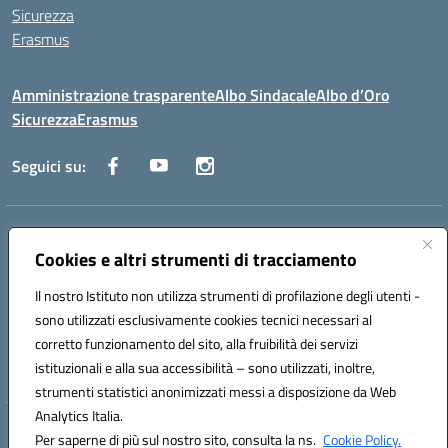
Sicurezza
Erasmus
Amministrazione trasparente
Albo Sindacale
Albo d’Oro
Sicurezza
Erasmus
Seguici su:
Indirizzo:
Via G. Gentile 4, 71042 Cerignola (FG)
Centralino:
Cookies e altri strumenti di tracciamento
0885.426034
Email:
FGTD02000P@istruzione.it
Posta elettronica certificata (PEC):
fgtd02000p@pec.istruzione.it
Il nostro Istituto non utilizza strumenti di profilazione degli utenti -
Codice fiscale: 81002930717
sono utilizzati esclusivamente cookies tecnici necessari al
Codice meccanografico:
FGTD02000P
corretto funzionamento del sito, alla fruibilità dei servizi
Codice unico di fatturazione (CUF): UFUN7Y
istituzionali e alla sua accessibilità – sono utilizzati, inoltre,
strumenti statistici anonimizzati messi a disposizione da Web
Analytics Italia.
Hosting & Powered by 3D Solution S.r.l.
Per saperne di più sul nostro sito, consulta la ns.
Cookie Policy.