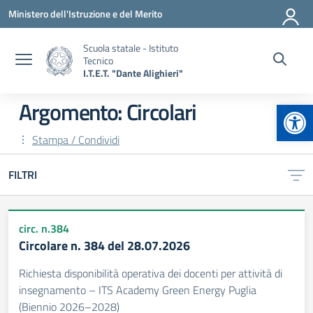
Vai ai contenuti
Vai al menu di navigazione
Vai al footer
Ministero dell'Istruzione e del Merito
Scuola statale - Istituto
Tecnico
I.T.E.T. "Dante Alighieri"
Apr
Argomento: Circolari
Stampa / Condividi
FILTRI
circ. n.384
Circolare n. 384 del 28.07.2026
Richiesta disponibilità operativa dei docenti per attività di
insegnamento – ITS Academy Green Energy Puglia
(Biennio 2026–2028)