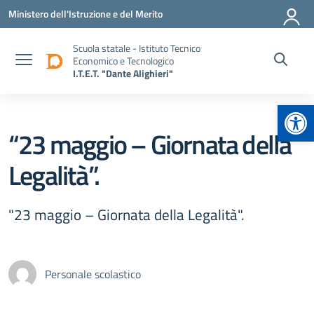
Vai ai contenuti
Vai al menu di navigazione
Vai al footer
Ministero dell'Istruzione e del Merito
Scuola statale - Istituto Tecnico
Economico e Tecnologico
I.T.E.T. "Dante Alighieri"
Apr
“23 maggio – Giornata della
Legalità”.
"23 maggio – Giornata della Legalità".
Personale scolastico