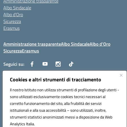
Amministrazione trasparente
Albo Sindacale
Albo d’Oro
Sicurezza
Erasmus
Amministrazione trasparente
Albo Sindacale
Albo d’Oro
Sicurezza
Erasmus
Seguici su:
Cookies e altri strumenti di tracciamento
Indirizzo:
Via G. Gentile 4, 71042 Cerignola (FG)
Centralino:
Il nostro Istituto non utilizza strumenti di profilazione degli utenti -
0885.426034
Email:
FGTD02000P@istruzione.it
Posta elettronica certificata (PEC):
fgtd02000p@pec.istruzione.it
sono utilizzati esclusivamente cookies tecnici necessari al
corretto funzionamento del sito, alla fruibilità dei servizi
Codice fiscale: 81002930717
istituzionali e alla sua accessibilità – sono utilizzati, inoltre,
Codice meccanografico:
FGTD02000P
strumenti statistici anonimizzati messi a disposizione da Web
Codice unico di fatturazione (CUF): UFUN7Y
Analytics Italia.