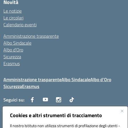
Novità
Le notizie
Le circolari
Calendario eventi
Amministrazione trasparente
Albo Sindacale
Albo d’Oro
Sicurezza
Erasmus
Amministrazione trasparente
Albo Sindacale
Albo d’Oro
Sicurezza
Erasmus
Seguici su:
Cookies e altri strumenti di tracciamento
Indirizzo:
Via G. Gentile 4, 71042 Cerignola (FG)
Centralino:
Il nostro Istituto non utilizza strumenti di profilazione degli utenti -
0885.426034
Email:
FGTD02000P@istruzione.it