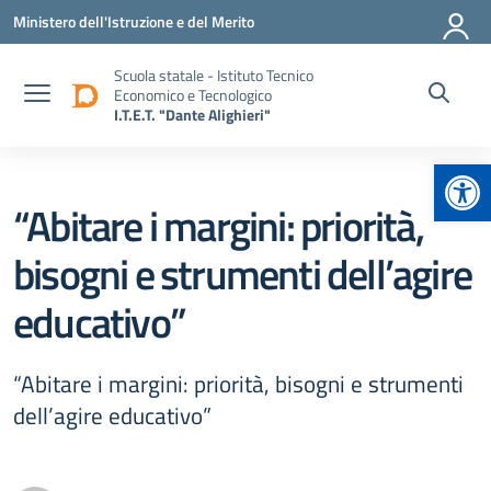
Vai ai contenuti
Vai al menu di navigazione
Vai al footer
Ministero dell'Istruzione e del Merito
Scuola statale - Istituto Tecnico
Economico e Tecnologico
I.T.E.T. "Dante Alighieri"
Apr
“Abitare i margini: priorità,
bisogni e strumenti dell’agire
educativo”
“Abitare i margini: priorità, bisogni e strumenti
dell’agire educativo”