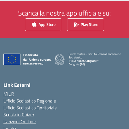
Scarica la nostra app ufficiale su:
App Store
Play Store
Scuola statale - Istituto Tecnico Economico e
Tecnologico
I.T.E.T. "Dante Alighieri"
Cerignola (FG)
— Visita la pagina iniziale della scuola
Link Esterni
MIUR
Ufficio Scolastico Regionale
Ufficio Scolastico Territoriale
Scuola in Chiaro
Iscrizioni On Line
Invalsi