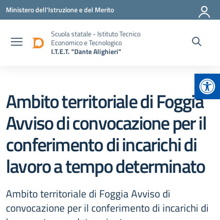
Vai ai contenuti
Vai al menu di navigazione
Vai al footer
Ministero dell'Istruzione e del Merito
Scuola statale - Istituto Tecnico
Economico e Tecnologico
I.T.E.T. "Dante Alighieri"
Apr
Ambito territoriale di Foggia
Avviso di convocazione per il
conferimento di incarichi di
lavoro a tempo determinato
Ambito territoriale di Foggia Avviso di
convocazione per il conferimento di incarichi di