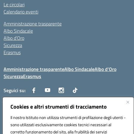
Le circolari
Calendario eventi
Amministrazione trasparente
Albo Sindacale
Albo d’Oro
Sicurezza
Erasmus
Amministrazione trasparente
Albo Sindacale
Albo d’Oro
Sicurezza
Erasmus
Seguici su:
Cookies e altri strumenti di tracciamento
Indirizzo:
Via G. Gentile 4, 71042 Cerignola (FG)
Centralino:
Il nostro Istituto non utilizza strumenti di profilazione degli utenti -
0885.426034
Email:
FGTD02000P@istruzione.it
Posta elettronica certificata (PEC):
fgtd02000p@pec.istruzione.it
sono utilizzati esclusivamente cookies tecnici necessari al
corretto funzionamento del sito, alla fruibilità dei servizi