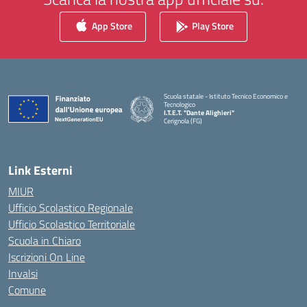
App Store
Play Store
Scuola statale - Istituto Tecnico Economico e
Tecnologico
I.T.E.T. "Dante Alighieri"
Cerignola (FG)
— Visita la pagina iniziale della scuola
Link Esterni
MIUR
Ufficio Scolastico Regionale
Ufficio Scolastico Territoriale
Scuola in Chiaro
Iscrizioni On Line
Invalsi
Comune