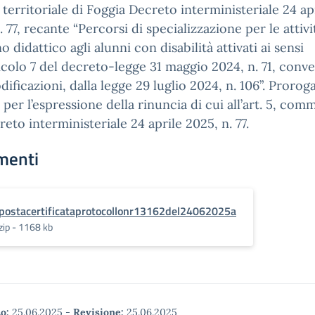
territoriale di Foggia Decreto interministeriale 24 ap
. 77, recante “Percorsi di specializzazione per le attivi
o didattico agli alunni con disabilità attivati ai sensi
ticolo 7 del decreto-legge 31 maggio 2024, n. 71, conve
ificazioni, dalla legge 29 luglio 2024, n. 106”. Prorog
 per l’espressione della rinuncia di cui all’art. 5, com
reto interministeriale 24 aprile 2025, n. 77.
menti
postacertificataprotocollonr13162del24062025a
zip - 1168 kb
o:
25.06.2025
-
Revisione:
25.06.2025