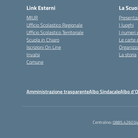
Link Esterni
La Scuo
MIUR
Presenta
Ufficio Scolastico Regionale
I luoghi
Ufficio Scolastico Territoriale
I numeri 
Scuola in Chiaro
Le carte 
Iscrizioni On Line
Organizz
Invalsi
La storia
Comune
Amministrazione trasparente
Albo Sindacale
Albo d’
Centralino:
0885.42603