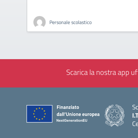
Personale scolastico
Scarica la nostra app uff
Sc
I.
Ce
— 