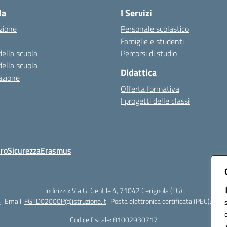
la
I Servizi
zione
Personale scolastico
Famiglie e studenti
della scuola
Percorsi di studio
della scuola
Didattica
azione
Offerta formativa
I progetti delle classi
Oro
Sicurezza
Erasmus
Indirizzo:
Via G. Gentile 4, 71042 Cerignola (FG)
4
Email:
FGTD02000P@istruzione.it
Posta elettronica certificata (PEC):
fgtd
Codice fiscale: 81002930717