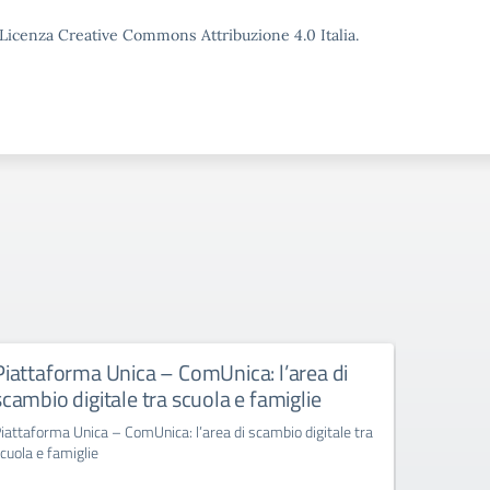
o Licenza Creative Commons Attribuzione 4.0 Italia.
Piattaforma Unica – ComUnica: l’area di
Richiest
scambio digitale tra scuola e famiglie
docenti
Unità F
iattaforma Unica – ComUnica: l’area di scambio digitale tra
Energy 
cuola e famiglie
Richiesta d