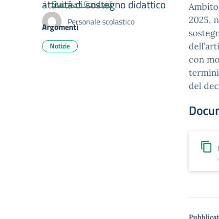
attività di sostegno didattico
Stampa / Condividi
Ambito 
2025, n
Personale scolastico
Argomenti
sostegn
Notizie
dell’ar
con mod
termini
del dec
Docu
Pubblicat