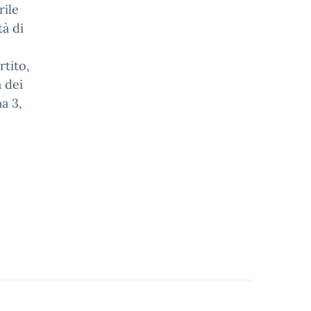
rile
tà di
rtito,
a dei
ma 3,