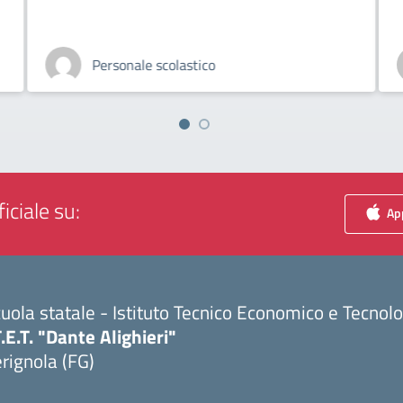
Personale scolastico
iciale su:
App
uola statale - Istituto Tecnico Economico e Tecnol
T.E.T. "Dante Alighieri"
rignola (FG)
Visita la pagina iniziale della scuola