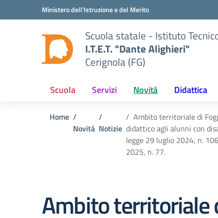
Vai ai contenuti
Vai al menu di navigazione
Vai al footer
Ministero dell'Istruzione e del Merito
Scuola statale - Istituto Tecn
I.T.E.T. "Dante Alighieri"
Cerignola (FG)
Scuola
Servizi
Novità
Didattica
Home
Ambito territoriale di Fog
Novità
Notizie
didattico agli alunni con dis
legge 29 luglio 2024, n. 106”
2025, n. 77.
Ambito territoriale