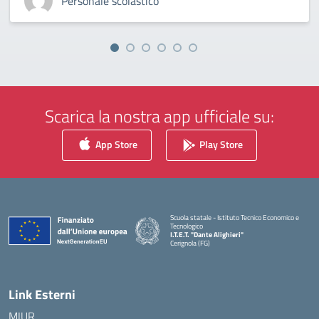
Personale scolastico
Scarica la nostra app ufficiale su:
App Store
Play Store
Scuola statale - Istituto Tecnico Economico e
Tecnologico
I.T.E.T. "Dante Alighieri"
Cerignola (FG)
— Visita la pagina iniziale della scuola
Link Esterni
MIUR