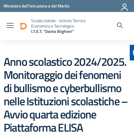
Vai ai contenuti
Vai al menu di navigazione
Vai al footer
Ministero dell'Istruzione e del Merito
Scuola statale - Istituto Tecnico
Economico e Tecnologico
I.T.E.T. "Dante Alighieri"
Anno scolastico 2024/2025.
Monitoraggio dei fenomeni
di bullismo e cyberbullismo
nelle Istituzioni scolastiche –
Avvio quarta edizione
Piattaforma ELISA