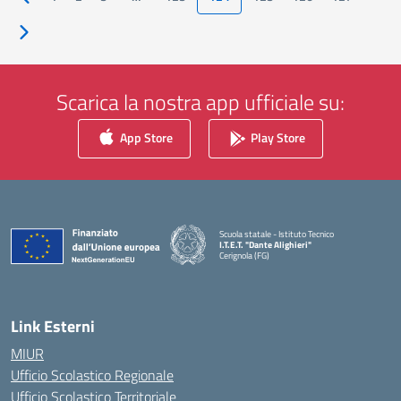
Pagina precedente
Pagina successiva
Scarica la nostra app ufficiale su:
App Store
Play Store
Scuola statale - Istituto Tecnico
I.T.E.T. "Dante Alighieri"
Cerignola (FG)
— Visita la pagina iniziale della scuola
Link Esterni
MIUR
Ufficio Scolastico Regionale
Ufficio Scolastico Territoriale