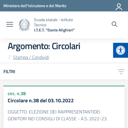
Vai ai contenuti
Vai al menu di navigazione
Vai al footer
Ministero dell'Istruzione e del Merito
Scuola statale - Istituto
Tecnico
I.T.E.T. "Dante Alighieri"
Apr
Argomento: Circolari
Stampa / Condividi
FILTRI
circ. n.38
Circolare n.38 del 03.10.2022
OGGETTO: ELEZIONE DEI RAPPRESENTANTIDEI
GENITORI NEI CONSIGLI DI CLASSE - A.S. 2022-23.