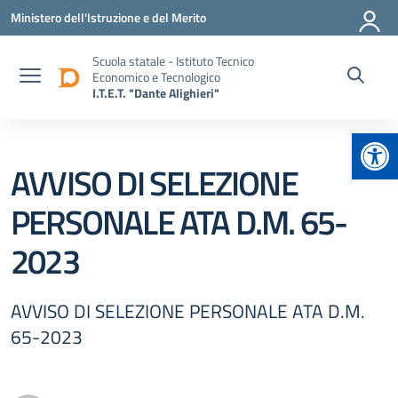
Vai ai contenuti
Vai al menu di navigazione
Vai al footer
Ministero dell'Istruzione e del Merito
Scuola statale - Istituto Tecnico
Economico e Tecnologico
I.T.E.T. "Dante Alighieri"
Apr
AVVISO DI SELEZIONE
PERSONALE ATA D.M. 65-
2023
AVVISO DI SELEZIONE PERSONALE ATA D.M.
65-2023