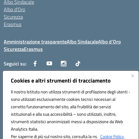
Albo Sindacale
Albo d’Oro
Sicurezza
Erasmus
Amministrazione trasparente
Albo Sindacale
Albo d’Oro
Sicurezza
Erasmus
Seguici su:
Cookies e altri strumenti di tracciamento
Indirizzo:
Via G. Gentile 4, 71042 Cerignola (FG)
Centralino:
Il nostro Istituto non utilizza strumenti di profilazione degli utenti -
0885.426034
Email:
FGTD02000P@istruzione.it
Posta elettronica certificata (PEC):
fgtd02000p@pec.istruzione.it
sono utilizzati esclusivamente cookies tecnici necessari al
corretto funzionamento del sito, alla fruibilità dei servizi
Codice fiscale: 81002930717
istituzionali e alla sua accessibilità – sono utilizzati, inoltre,
Codice meccanografico:
FGTD02000P
strumenti statistici anonimizzati messi a disposizione da Web
Codice unico di fatturazione (CUF): UFUN7Y
Analytics Italia.
Per saperne di più sul nostro sito, consulta la ns.
Cookie Policy.