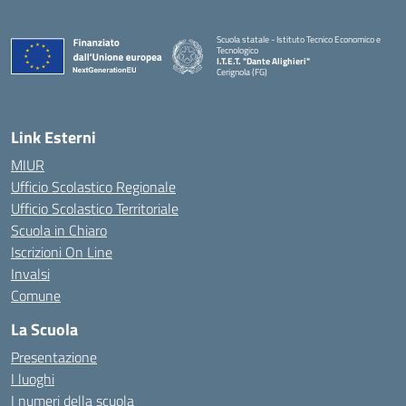
Scuola statale - Istituto Tecnico Economico e
Tecnologico
I.T.E.T. "Dante Alighieri"
Cerignola (FG)
— Visita la pagina iniziale della scuola
Link Esterni
MIUR
Ufficio Scolastico Regionale
Ufficio Scolastico Territoriale
Scuola in Chiaro
Iscrizioni On Line
Invalsi
Comune
La Scuola
Presentazione
I luoghi
I numeri della scuola