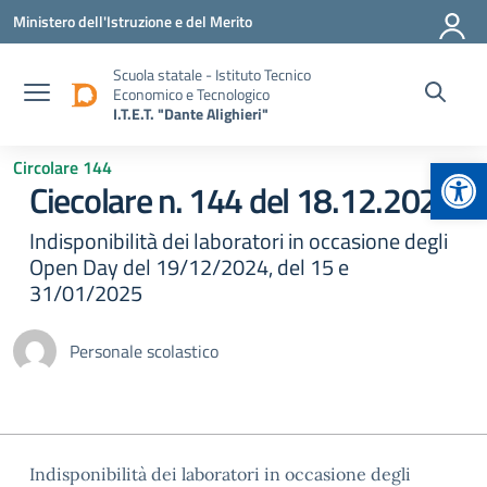
Vai ai contenuti
Vai al menu di navigazione
Vai al footer
Ministero dell'Istruzione e del Merito
Scuola statale - Istituto Tecnico
Economico e Tecnologico
I.T.E.T. "Dante Alighieri"
Apr
Circolare 144
Ciecolare n. 144 del 18.12.2024
Indisponibilità dei laboratori in occasione degli
Open Day del 19/12/2024, del 15 e
31/01/2025
Personale scolastico
Indisponibilità dei laboratori in occasione degli