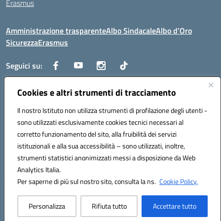
Erasmus
Amministrazione trasparente
Albo Sindacale
Albo d’Oro
Sicurezza
Erasmus
Seguici su:
Cookies e altri strumenti di tracciamento
Indirizzo:
Via G. Gentile 4, 71042 Cerignola (FG)
Centralino:
Il nostro Istituto non utilizza strumenti di profilazione degli utenti -
0885.426034
Email:
FGTD02000P@istruzione.it
Posta elettronica certificata (PEC):
fgtd02000p@pec.istruzione.it
sono utilizzati esclusivamente cookies tecnici necessari al
corretto funzionamento del sito, alla fruibilità dei servizi
Codice fiscale: 81002930717
istituzionali e alla sua accessibilità – sono utilizzati, inoltre,
Codice meccanografico:
FGTD02000P
strumenti statistici anonimizzati messi a disposizione da Web
Codice unico di fatturazione (CUF): UFUN7Y
Analytics Italia.
Per saperne di più sul nostro sito, consulta la ns.
Cookie Policy.
Hosting & Powered by 3D Solution S.r.l.
Personalizza
Rifiuta tutto
Accettare tutto
Concept & Design by Designers Italia