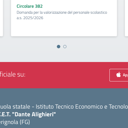
Circolare 382
Domanda per la valorizzazione del personale scolastico
a.s. 2025/2026
iciale su:
App
uola statale - Istituto Tecnico Economico e Tecnol
T.E.T. "Dante Alighieri"
rignola (FG)