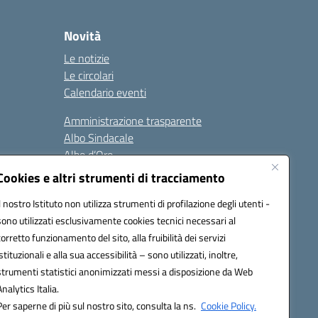
Novità
Le notizie
Le circolari
Calendario eventi
Amministrazione trasparente
Albo Sindacale
Albo d’Oro
Sicurezza
Cookies e altri strumenti di tracciamento
Erasmus
Il nostro Istituto non utilizza strumenti di profilazione degli utenti -
sono utilizzati esclusivamente cookies tecnici necessari al
Seguici su:
corretto funzionamento del sito, alla fruibilità dei servizi
istituzionali e alla sua accessibilità – sono utilizzati, inoltre,
strumenti statistici anonimizzati messi a disposizione da Web
Analytics Italia.
02000p@pec.istruzione.it
Per saperne di più sul nostro sito, consulta la ns.
Cookie Policy.