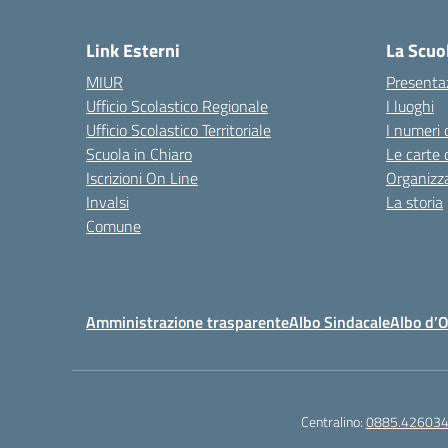
— 
Link Esterni
La Scuo
MIUR
Presenta
Ufficio Scolastico Regionale
I luoghi
Ufficio Scolastico Territoriale
I numeri 
Scuola in Chiaro
Le carte 
Iscrizioni On Line
Organizz
Invalsi
La storia
Comune
Amministrazione trasparente
Albo Sindacale
Albo d’
Centralino:
0885.42603