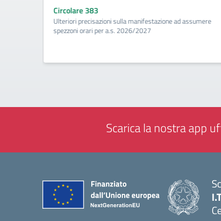
Circolare 383
ività di
Ulteriori precisazioni sulla manifestazione ad assumere
a
spezzoni orari per a.s. 2026/2027
Scarica la nostra app uff
Sc
I.
Ce