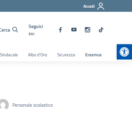
Accedi
Seguici
Cerca
su:
Apr
 Sindacale
Albo d’Oro
Sicurezza
Erasmus
Personale scolastico