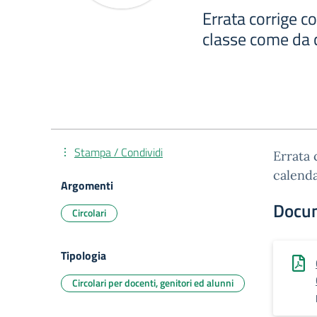
Errata corrige c
classe come da 
Stampa / Condividi
Errata 
calend
Argomenti
Docu
Circolari
Tipologia
Circolari per docenti, genitori ed alunni