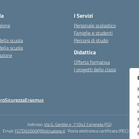
Visita la pagina iniziale della scuola
la
I Servizi
zione
Personale scolastico
Famiglie e studenti
della scuola
Percorsi di studio
della scuola
Didattica
azione
Offerta formativa
I progetti delle classi
Oro
Sicurezza
Erasmus
Indirizzo:
Via G. Gentile 4, 71042 Cerignola (FG)
4
Email:
FGTD02000P@istruzione.it
Posta elettronica certificata (PEC):
fgtd