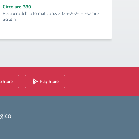
corr
Circolare 380
Recupero debito formativo a.s 2025-2026 – Esami e
Circo
Scrutini.
Calenda
2025/2
 Store
Play Store
ogico