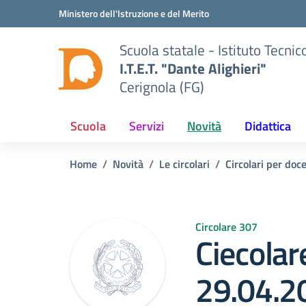
Vai ai contenuti
Vai al menu di navigazione
Vai al footer
Ministero dell'Istruzione e del Merito
Scuola statale - Istituto Tecn
I.T.E.T. "Dante Alighieri"
Cerignola (FG)
Scuola
Servizi
Novità
Didattica
Home
Novità
Le circolari
Circolari per doce
Circolare 307
Ciecolar
29.04.2