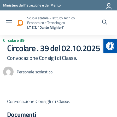
Vai ai contenuti
Vai al menu di navigazione
Vai al footer
Ministero dell'Istruzione e del Merito
Scuola statale - Istituto Tecnico
Economico e Tecnologico
I.T.E.T. "Dante Alighieri"
Apr
Circolare 39
Circolare . 39 del 02.10.2025
Convocazione Consigli di Classe.
Personale scolastico
Convocazione Consigli di Classe.
Documenti