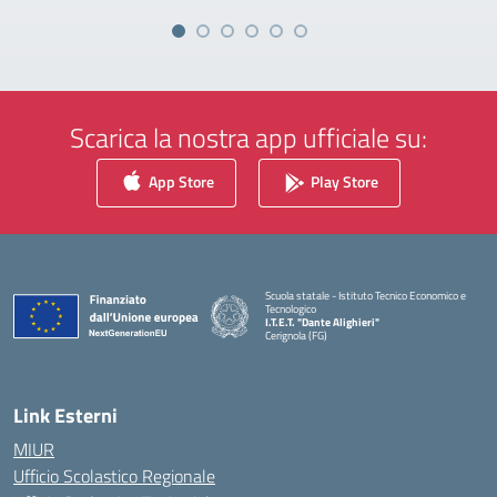
Scarica la nostra app ufficiale su:
App Store
Play Store
Scuola statale - Istituto Tecnico Economico e
Tecnologico
I.T.E.T. "Dante Alighieri"
Cerignola (FG)
— Visita la pagina iniziale della scuola
Link Esterni
MIUR
Ufficio Scolastico Regionale