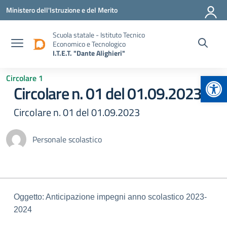
Vai ai contenuti
Vai al menu di navigazione
Vai al footer
Ministero dell'Istruzione e del Merito
Scuola statale - Istituto Tecnico
Economico e Tecnologico
I.T.E.T. "Dante Alighieri"
Apr
Circolare 1
Circolare n. 01 del 01.09.2023
Circolare n. 01 del 01.09.2023
Personale scolastico
Oggetto: Anticipazione impegni anno scolastico 2023-
2024