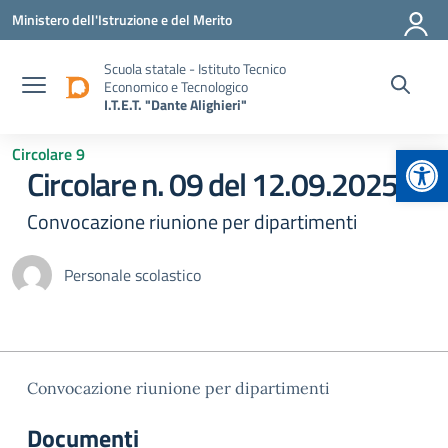
Vai ai contenuti
Vai al menu di navigazione
Vai al footer
Ministero dell'Istruzione e del Merito
Scuola statale - Istituto Tecnico
Economico e Tecnologico
I.T.E.T. "Dante Alighieri"
Apr
Circolare 9
Circolare n. 09 del 12.09.2025
Convocazione riunione per dipartimenti
Personale scolastico
Convocazione riunione per dipartimenti
Documenti