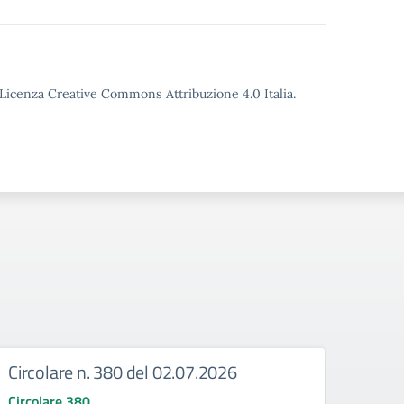
o Licenza Creative Commons Attribuzione 4.0 Italia.
Circolare n. 380 del 02.07.2026
Circ
corr
Circolare 380