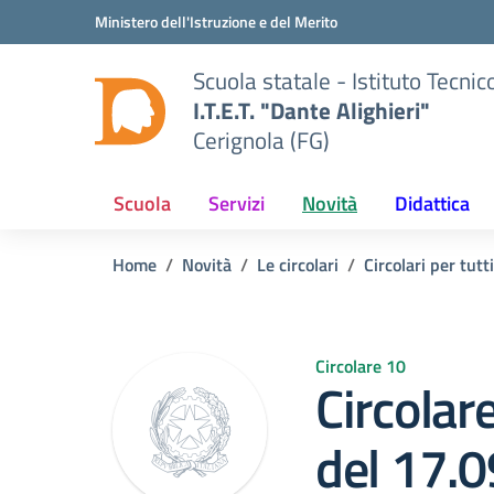
Vai ai contenuti
Vai al menu di navigazione
Vai al footer
Ministero dell'Istruzione e del Merito
Scuola statale - Istituto Tecn
I.T.E.T. "Dante Alighieri"
Cerignola (FG)
Scuola
Servizi
Novità
Didattica
Home
Novità
Le circolari
Circolari per tutti
Circolare 10
Circolare
del 17.