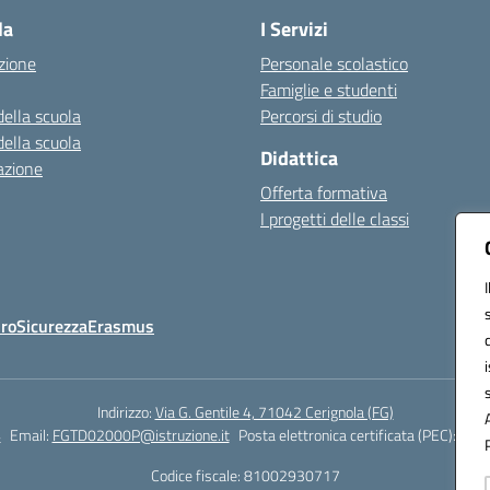
la
I Servizi
zione
Personale scolastico
Famiglie e studenti
della scuola
Percorsi di studio
della scuola
Didattica
azione
Offerta formativa
I progetti delle classi
Oro
Sicurezza
Erasmus
Indirizzo:
Via G. Gentile 4, 71042 Cerignola (FG)
4
Email:
FGTD02000P@istruzione.it
Posta elettronica certificata (PEC):
fgtd
Codice fiscale: 81002930717