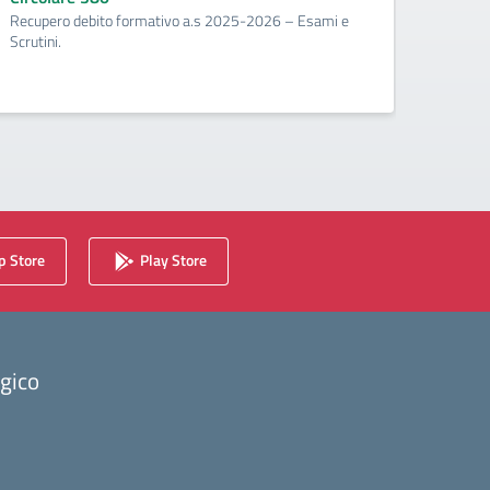
Recupero debito formativo a.s 2025-2026 – Esami e
Circo
Scrutini.
Calenda
2025/2
 Store
Play Store
ogico