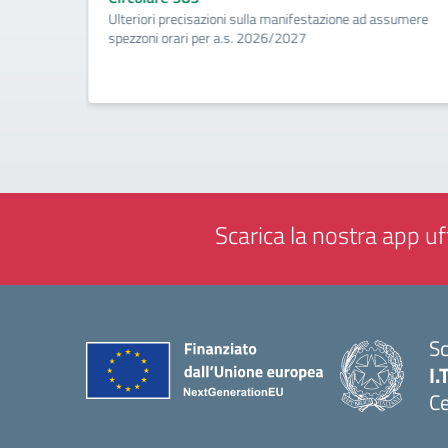
ività di
Ulteriori precisazioni sulla manifestazione ad assumere
a
spezzoni orari per a.s. 2026/2027
Scarica la nostra app uff
Sc
I.
Ce
— 