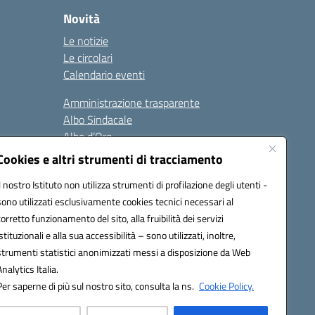
Novità
Le notizie
Le circolari
Calendario eventi
Amministrazione trasparente
Albo Sindacale
Albo d’Oro
Sicurezza
Cookies e altri strumenti di tracciamento
Erasmus
Il nostro Istituto non utilizza strumenti di profilazione degli utenti -
sono utilizzati esclusivamente cookies tecnici necessari al
Seguici su:
corretto funzionamento del sito, alla fruibilità dei servizi
istituzionali e alla sua accessibilità – sono utilizzati, inoltre,
strumenti statistici anonimizzati messi a disposizione da Web
Analytics Italia.
02000p@pec.istruzione.it
Per saperne di più sul nostro sito, consulta la ns.
Cookie Policy.