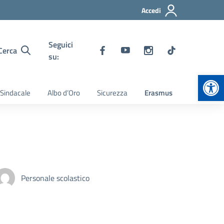
Accedi
Seguici
Cerca
su:
Apr
 Sindacale
Albo d’Oro
Sicurezza
Erasmus
Personale scolastico