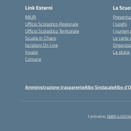
Link Esterni
La Scuo
MIUR
Presenta
Ufficio Scolastico Regionale
I luoghi
Ufficio Scolastico Territoriale
I numeri 
Scuola in Chiaro
Le carte 
Iscrizioni On Line
Organizz
Invalsi
La storia
Comune
Amministrazione trasparente
Albo Sindacale
Albo d’
Centralino:
0885.42603