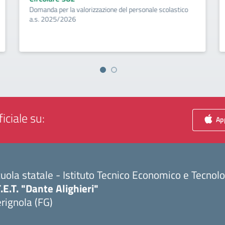
Domanda per la valorizzazione del personale scolastico
a.s. 2025/2026
iciale su:
App
uola statale - Istituto Tecnico Economico e Tecnol
T.E.T. "Dante Alighieri"
rignola (FG)
Visita la pagina iniziale della scuola