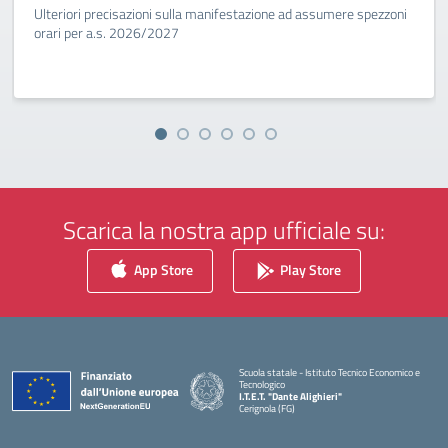
Ulteriori precisazioni sulla manifestazione ad assumere spezzoni
orari per a.s. 2026/2027
Scarica la nostra app ufficiale su:
App Store
Play Store
Scuola statale - Istituto Tecnico Economico e
Tecnologico
I.T.E.T. "Dante Alighieri"
Cerignola (FG)
— Visita la pagina iniziale della scuola