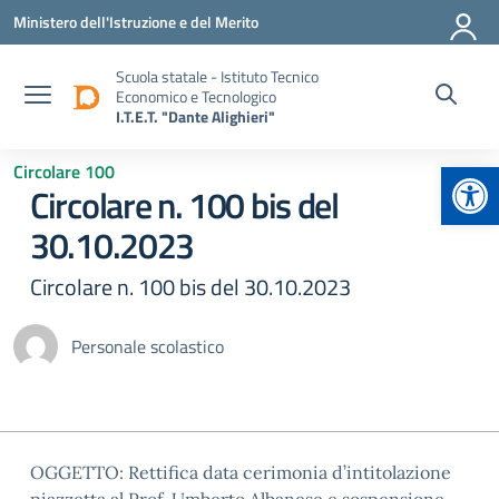
Vai ai contenuti
Vai al menu di navigazione
Vai al footer
Ministero dell'Istruzione e del Merito
Scuola statale - Istituto Tecnico
Economico e Tecnologico
I.T.E.T. "Dante Alighieri"
Apr
Circolare 100
Circolare n. 100 bis del
30.10.2023
Circolare n. 100 bis del 30.10.2023
Personale scolastico
OGGETTO: Rettifica data cerimonia d’intitolazione