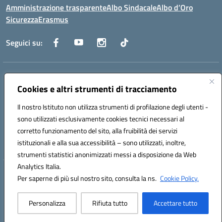
Amministrazione trasparente
Albo Sindacale
Albo d’Oro
Sicurezza
Erasmus
Seguici su:
Indirizzo:
Via G. Gentile 4, 71042 Cerignola (FG)
Centralino:
Cookies e altri strumenti di tracciamento
0885.426034
Email:
FGTD02000P@istruzione.it
Posta elettronica certificata (PEC):
fgtd02000p@pec.istruzione.it
Il nostro Istituto non utilizza strumenti di profilazione degli utenti -
Codice fiscale: 81002930717
sono utilizzati esclusivamente cookies tecnici necessari al
Codice meccanografico:
FGTD02000P
corretto funzionamento del sito, alla fruibilità dei servizi
Codice unico di fatturazione (CUF): UFUN7Y
istituzionali e alla sua accessibilità – sono utilizzati, inoltre,
strumenti statistici anonimizzati messi a disposizione da Web
Analytics Italia.
Hosting & Powered by 3D Solution S.r.l.
Per saperne di più sul nostro sito, consulta la ns.
Cookie Policy.
Concept & Design by Designers Italia
Personalizza
Rifiuta tutto
Accettare tutto