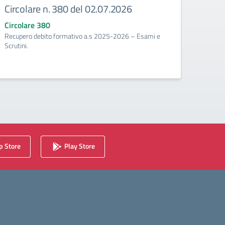
Circolare n. 380 del 02.07.2026
Circ
corr
Circolare 380
Recupero debito formativo a.s 2025-2026 – Esami e
Circo
Scrutini.
Calenda
2025/2
 Store
Play Store