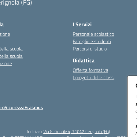
rignola (FG)
Visita la pagina iniziale della scuola
la
I Servizi
zione
Personale scolastico
Famiglie e studenti
della scuola
Percorsi di studio
della scuola
Didattica
azione
Offerta formativa
I progetti delle classi
Oro
Sicurezza
Erasmus
Indirizzo:
Via G. Gentile 4, 71042 Cerignola (FG)