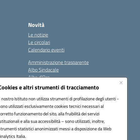
Novità
Le notizie
Le circolari
Calendario eventi
Amministrazione trasparente
Albo Sindacale
Albo d’Oro
Sicurezza
Cookies e altri strumenti di tracciamento
Erasmus
Il nostro Istituto non utilizza strumenti di profilazione degli utenti -
sono utilizzati esclusivamente cookies tecnici necessari al
Seguici su:
corretto funzionamento del sito, alla fruibilità dei servizi
istituzionali e alla sua accessibilità – sono utilizzati, inoltre,
strumenti statistici anonimizzati messi a disposizione da Web
Analytics Italia.