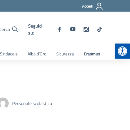
Accedi
Seguici
Cerca
su:
Apr
 Sindacale
Albo d’Oro
Sicurezza
Erasmus
Personale scolastico