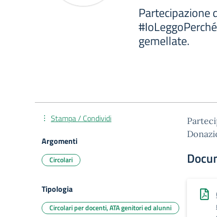
Partecipazione d
#IoLeggoPerché 
gemellate.
Stampa / Condividi
Parteci
Donazio
Argomenti
Docu
Circolari
Tipologia
Circolari per docenti, ATA genitori ed alunni