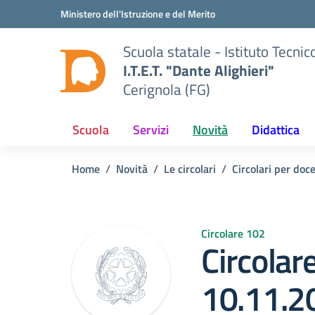
Vai ai contenuti
Vai al menu di navigazione
Vai al footer
Ministero dell'Istruzione e del Merito
Scuola statale - Istituto Tecnic
I.T.E.T. "Dante Alighieri"
Cerignola (FG)
Scuola
Servizi
Novità
Didattica
Home
Novità
Le circolari
Circolari per doc
Circolare 102
Circolar
10.11.2