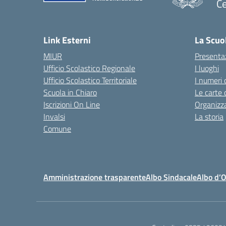
Ce
— 
Link Esterni
La Scuo
MIUR
Presenta
Ufficio Scolastico Regionale
I luoghi
Ufficio Scolastico Territoriale
I numeri 
Scuola in Chiaro
Le carte 
Iscrizioni On Line
Organizz
Invalsi
La storia
Comune
Amministrazione trasparente
Albo Sindacale
Albo d’