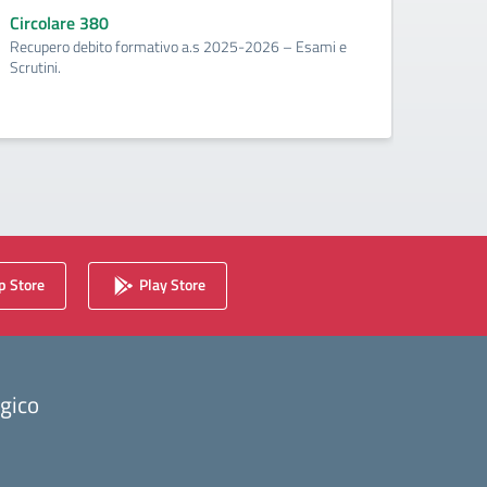
corr
Circolare 380
Recupero debito formativo a.s 2025-2026 – Esami e
Circo
Scrutini.
Calenda
2025/2
 Store
Play Store
ogico