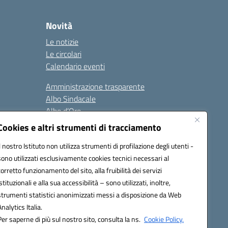
Novità
Le notizie
Le circolari
Calendario eventi
Amministrazione trasparente
Albo Sindacale
Albo d’Oro
Sicurezza
Cookies e altri strumenti di tracciamento
Erasmus
Il nostro Istituto non utilizza strumenti di profilazione degli utenti -
sono utilizzati esclusivamente cookies tecnici necessari al
Seguici su:
corretto funzionamento del sito, alla fruibilità dei servizi
istituzionali e alla sua accessibilità – sono utilizzati, inoltre,
strumenti statistici anonimizzati messi a disposizione da Web
Analytics Italia.
02000p@pec.istruzione.it
Per saperne di più sul nostro sito, consulta la ns.
Cookie Policy.