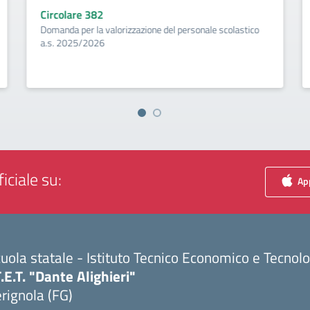
Circolare 382
Domanda per la valorizzazione del personale scolastico
a.s. 2025/2026
iciale su:
App
uola statale - Istituto Tecnico Economico e Tecnol
T.E.T. "Dante Alighieri"
rignola (FG)