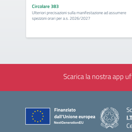
Circolare 383
ività di
Ulteriori precisazioni sulla manifestazione ad assumere
a
spezzoni orari per a.s. 2026/2027
Scarica la nostra app uff
Sc
I.
Ce