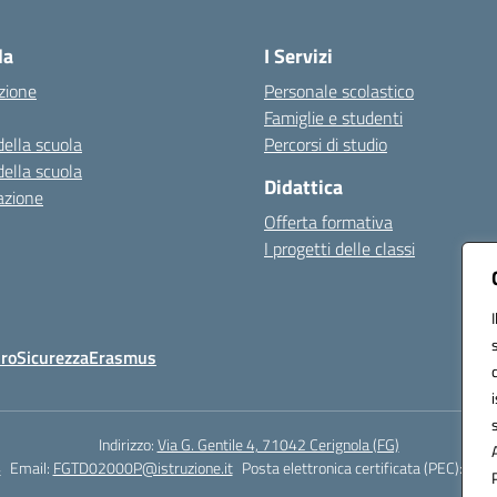
Visita la pagina iniziale della scuola
la
I Servizi
zione
Personale scolastico
Famiglie e studenti
della scuola
Percorsi di studio
della scuola
Didattica
azione
Offerta formativa
I progetti delle classi
Oro
Sicurezza
Erasmus
Indirizzo:
Via G. Gentile 4, 71042 Cerignola (FG)
4
Email:
FGTD02000P@istruzione.it
Posta elettronica certificata (PEC):
fgtd