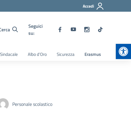
Accedi
Seguici
Cerca
su:
Apr
 Sindacale
Albo d’Oro
Sicurezza
Erasmus
Personale scolastico