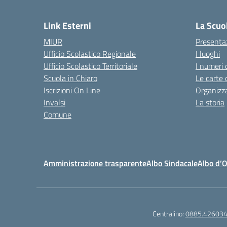
— 
Link Esterni
La Scuo
MIUR
Presenta
Ufficio Scolastico Regionale
I luoghi
Ufficio Scolastico Territoriale
I numeri 
Scuola in Chiaro
Le carte 
Iscrizioni On Line
Organizz
Invalsi
La storia
Comune
Amministrazione trasparente
Albo Sindacale
Albo d’
Centralino:
0885.42603