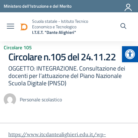
Vai ai contenuti
Vai al menu di navigazione
Vai al footer
Ministero dell'Istruzione e del Merito
Scuola statale - Istituto Tecnico
Economico e Tecnologico
I.T.E.T. "Dante Alighieri"
Apr
Circolare 105
Circolare n.105 del 24.11.22
OGGETTO: INTEGRAZIONE. Consultazione dei
docenti per l’attuazione del Piano Nazionale
Scuola Digitale (PNSD)
Personale scolastico
https://www.itcdantealighieri.edu.it/wp-