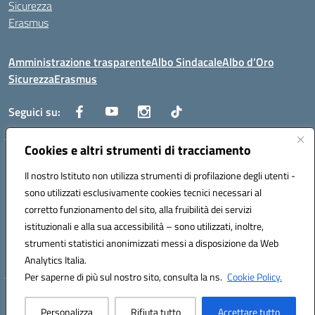
Sicurezza
Erasmus
Amministrazione trasparente
Albo Sindacale
Albo d’Oro
Sicurezza
Erasmus
Seguici su:
Cookies e altri strumenti di tracciamento
Indirizzo:
Via G. Gentile 4, 71042 Cerignola (FG)
Centralino:
Il nostro Istituto non utilizza strumenti di profilazione degli utenti -
0885.426034
Email:
FGTD02000P@istruzione.it
Posta elettronica certificata (PEC):
fgtd02000p@pec.istruzione.it
sono utilizzati esclusivamente cookies tecnici necessari al
corretto funzionamento del sito, alla fruibilità dei servizi
Codice fiscale: 81002930717
istituzionali e alla sua accessibilità – sono utilizzati, inoltre,
Codice meccanografico:
FGTD02000P
strumenti statistici anonimizzati messi a disposizione da Web
Codice unico di fatturazione (CUF): UFUN7Y
Analytics Italia.
Per saperne di più sul nostro sito, consulta la ns.
Cookie Policy.
Hosting & Powered by 3D Solution S.r.l.
Personalizza
Rifiuta tutto
Accettare tutto