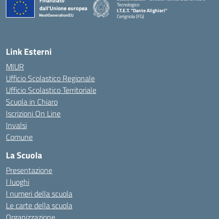
Tecnologico
I.T.E.T. "Dante Alighieri"
Cerignola (FG)
— Visita la pagina iniziale della scuola
Link Esterni
MIUR
Ufficio Scolastico Regionale
Ufficio Scolastico Territoriale
Scuola in Chiaro
Iscrizioni On Line
Invalsi
Comune
La Scuola
Presentazione
I luoghi
I numeri della scuola
Le carte della scuola
Organizzazione