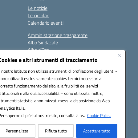
Le notizie
Le circolari
Calendario eventi
Amministrazione trasparente
Albo Sindacale
Albo d’Oro
Sicurezza
Cookies e altri strumenti di tracciamento
Erasmus
Il nostro Istituto non utilizza strumenti di profilazione degli utenti -
sono utilizzati esclusivamente cookies tecnici necessari al
Seguici su:
corretto funzionamento del sito, alla fruibilità dei servizi
istituzionali e alla sua accessibilità – sono utilizzati, inoltre,
strumenti statistici anonimizzati messi a disposizione da Web
Analytics Italia.
02000p@pec.istruzione.it
Per saperne di più sul nostro sito, consulta la ns.
Cookie Policy.
Personalizza
Rifiuta tutto
Accettare tutto