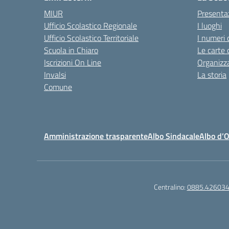
MIUR
Presenta
Ufficio Scolastico Regionale
I luoghi
Ufficio Scolastico Territoriale
I numeri 
Scuola in Chiaro
Le carte 
Iscrizioni On Line
Organizz
Invalsi
La storia
Comune
Amministrazione trasparente
Albo Sindacale
Albo d’
Centralino:
0885.42603