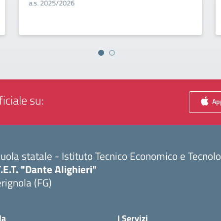
a.s. 2025/2026
iciale su:
App
uola statale - Istituto Tecnico Economico e Tecnol
T.E.T. "Dante Alighieri"
rignola (FG)
Visita la pagina iniziale della scuola
la
I Servizi