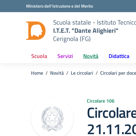
Vai ai contenuti
Vai al menu di navigazione
Vai al footer
Ministero dell'Istruzione e del Merito
Scuola statale - Istituto Tecn
I.T.E.T. "Dante Alighieri"
Cerignola (FG)
Scuola
Servizi
Novità
Didattica
Home
Novità
Le circolari
Circolari per doc
Circolare 106
Circolar
21.11.2