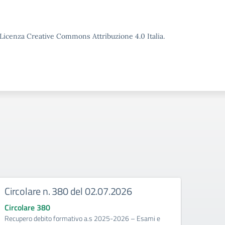
o Licenza Creative Commons Attribuzione 4.0 Italia.
Circolare n. 380 del 02.07.2026
Circ
corr
Circolare 380
Recupero debito formativo a.s 2025-2026 – Esami e
Circo