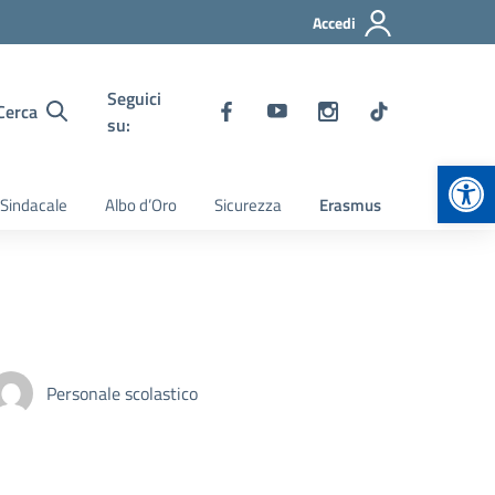
Accedi
Seguici
Cerca
su:
Apr
 Sindacale
Albo d’Oro
Sicurezza
Erasmus
Personale scolastico