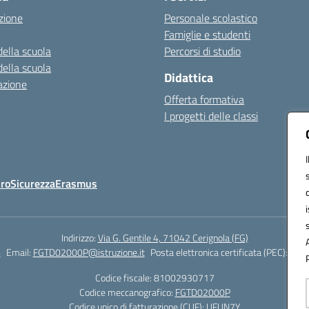
zione
Personale scolastico
Famiglie e studenti
della scuola
Percorsi di studio
della scuola
Didattica
azione
Offerta formativa
I progetti delle classi
Oro
Sicurezza
Erasmus
Indirizzo:
Via G. Gentile 4, 71042 Cerignola (FG)
4
Email:
FGTD02000P@istruzione.it
Posta elettronica certificata (PEC):
fgtd
Codice fiscale: 81002930717
Codice meccanografico:
FGTD02000P
Codice unico di fatturazione (CUF): UFUN7Y