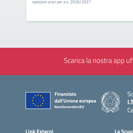
a
spezzoni orari per a.s. 2026/2027
Scarica la nostra app uff
Sc
I.
Ce
— 
Link Esterni
La Scuo