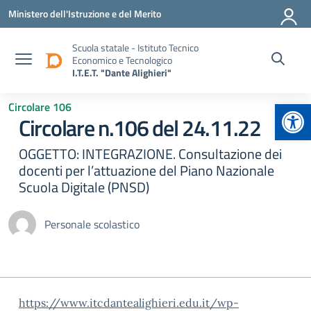
Vai ai contenuti
Vai al menu di navigazione
Vai al footer
Ministero dell'Istruzione e del Merito
Scuola statale - Istituto Tecnico
Economico e Tecnologico
I.T.E.T. "Dante Alighieri"
Apr
Circolare 106
Circolare n.106 del 24.11.22
OGGETTO: INTEGRAZIONE. Consultazione dei
docenti per l’attuazione del Piano Nazionale
Scuola Digitale (PNSD)
Personale scolastico
https://www.itcdantealighieri.edu.it/wp-