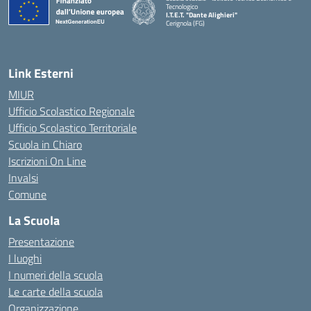
Tecnologico
I.T.E.T. "Dante Alighieri"
Cerignola (FG)
— Visita la pagina iniziale della scuola
Link Esterni
MIUR
Ufficio Scolastico Regionale
Ufficio Scolastico Territoriale
Scuola in Chiaro
Iscrizioni On Line
Invalsi
Comune
La Scuola
Presentazione
I luoghi
I numeri della scuola
Le carte della scuola
Organizzazione