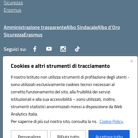
Sicurezza
Erasmus
Amministrazione trasparente
Albo Sindacale
Albo d’Oro
Sicurezza
Erasmus
Seguici su:
Cookies e altri strumenti di tracciamento
Indirizzo:
Via G. Gentile 4, 71042 Cerignola (FG)
Centralino:
Il nostro Istituto non utilizza strumenti di profilazione degli utenti -
0885.426034
Email:
FGTD02000P@istruzione.it
Posta elettronica certificata (PEC):
fgtd02000p@pec.istruzione.it
sono utilizzati esclusivamente cookies tecnici necessari al
corretto funzionamento del sito, alla fruibilità dei servizi
Codice fiscale: 81002930717
istituzionali e alla sua accessibilità – sono utilizzati, inoltre,
Codice meccanografico:
FGTD02000P
strumenti statistici anonimizzati messi a disposizione da Web
Codice unico di fatturazione (CUF): UFUN7Y
Analytics Italia.
Per saperne di più sul nostro sito, consulta la ns.
Cookie Policy.
Hosting & Powered by 3D Solution S.r.l.
Personalizza
Rifiuta tutto
Accettare tutto