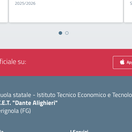
2025/2026
S
iciale su:
App
uola statale - Istituto Tecnico Economico e Tecnol
T.E.T. "Dante Alighieri"
rignola (FG)
Visita la pagina iniziale della scuola
la
I Servizi