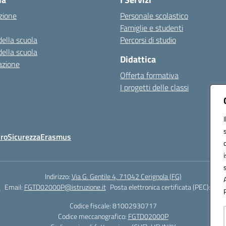
zione
Personale scolastico
Famiglie e studenti
della scuola
Percorsi di studio
della scuola
Didattica
azione
Offerta formativa
I progetti delle classi
Oro
Sicurezza
Erasmus
Indirizzo:
Via G. Gentile 4, 71042 Cerignola (FG)
4
Email:
FGTD02000P@istruzione.it
Posta elettronica certificata (PEC):
fgtd
Codice fiscale: 81002930717
Codice meccanografico:
FGTD02000P