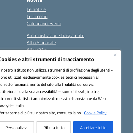
Le notizie
Le circolari
Calendario eventi
Amministrazione trasparente
Albo Sindacale
Albo d’Oro
Sicurezza
Cookies e altri strumenti di tracciamento
Erasmus
Il nostro Istituto non utilizza strumenti di profilazione degli utenti -
sono utilizzati esclusivamente cookies tecnici necessari al
Seguici su:
corretto funzionamento del sito, alla fruibilità dei servizi
istituzionali e alla sua accessibilità – sono utilizzati, inoltre,
strumenti statistici anonimizzati messi a disposizione da Web
Analytics Italia.
02000p@pec.istruzione.it
Per saperne di più sul nostro sito, consulta la ns.
Cookie Policy.
Personalizza
Rifiuta tutto
Accettare tutto