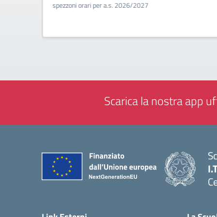
a (Biennio
spezzoni orari per a.s. 2026/2027
Scarica la nostra app uff
Sc
I.
Ce
— 
Link Esterni
La Scuo