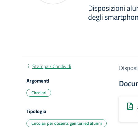
Disposizioni alun
degli smartpho
Stampa / Condividi
Disposi
Argomenti
Docu
Circolari
Tipologia
Circolari per docenti, genitori ed alunni