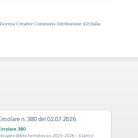
o Licenza Creative Commons Attribuzione 4.0 Italia.
Circolare n. 380 del 02.07.2026
Circola
corrige
Circolare 380
ecupero debito formativo a.s 2025-2026 – Esami e
Circolare