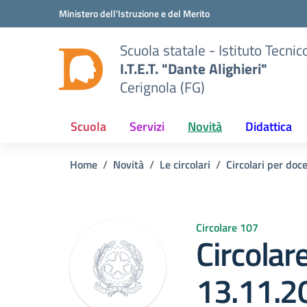
Vai ai contenuti
Vai al menu di navigazione
Vai al footer
Ministero dell'Istruzione e del Merito
Scuola statale - Istituto Tecn
I.T.E.T. "Dante Alighieri"
Cerignola (FG)
Scuola
Servizi
Novità
Didattica
Home
Novità
Le circolari
Circolari per doce
Circolare 107
Circolar
13.11.2