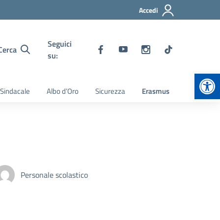
Accedi
Seguici
Cerca
su:
Apr
 Sindacale
Albo d’Oro
Sicurezza
Erasmus
Personale scolastico