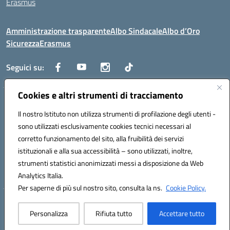
Erasmus
Amministrazione trasparente
Albo Sindacale
Albo d’Oro
Sicurezza
Erasmus
Seguici su:
Cookies e altri strumenti di tracciamento
Indirizzo:
Via G. Gentile 4, 71042 Cerignola (FG)
Centralino:
Il nostro Istituto non utilizza strumenti di profilazione degli utenti -
0885.426034
Email:
FGTD02000P@istruzione.it
Posta elettronica certificata (PEC):
fgtd02000p@pec.istruzione.it
sono utilizzati esclusivamente cookies tecnici necessari al
corretto funzionamento del sito, alla fruibilità dei servizi
Codice fiscale: 81002930717
istituzionali e alla sua accessibilità – sono utilizzati, inoltre,
Codice meccanografico:
FGTD02000P
strumenti statistici anonimizzati messi a disposizione da Web
Codice unico di fatturazione (CUF): UFUN7Y
Analytics Italia.
Per saperne di più sul nostro sito, consulta la ns.
Cookie Policy.
Hosting & Powered by 3D Solution S.r.l.
Personalizza
Rifiuta tutto
Accettare tutto
Concept & Design by Designers Italia