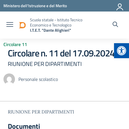
Vai ai contenuti
Vai al menu di navigazione
Vai al footer
Ministero dell'Istruzione e del Merito
Scuola statale - Istituto Tecnico
Economico e Tecnologico
I.T.E.T. "Dante Alighieri"
Apr
Circolare 11
Circolare n. 11 del 17.09.2024
RIUNIONE PER DIPARTIMENTI
Personale scolastico
RIUNIONE PER DIPARTIMENTI
Documenti