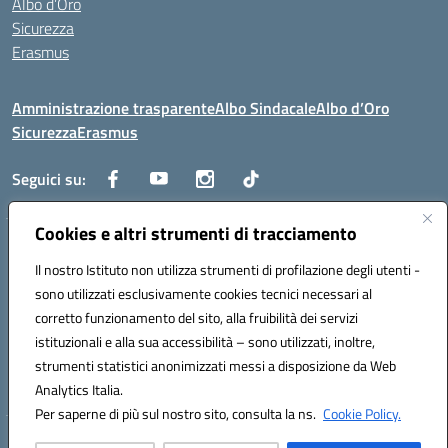
Albo d’Oro
Sicurezza
Erasmus
Amministrazione trasparente
Albo Sindacale
Albo d’Oro
Sicurezza
Erasmus
Seguici su:
Cookies e altri strumenti di tracciamento
Indirizzo:
Via G. Gentile 4, 71042 Cerignola (FG)
Centralino:
Il nostro Istituto non utilizza strumenti di profilazione degli utenti -
0885.426034
Email:
FGTD02000P@istruzione.it
Posta elettronica certificata (PEC):
fgtd02000p@pec.istruzione.it
sono utilizzati esclusivamente cookies tecnici necessari al
corretto funzionamento del sito, alla fruibilità dei servizi
Codice fiscale: 81002930717
istituzionali e alla sua accessibilità – sono utilizzati, inoltre,
Codice meccanografico:
FGTD02000P
strumenti statistici anonimizzati messi a disposizione da Web
Codice unico di fatturazione (CUF): UFUN7Y
Analytics Italia.
Per saperne di più sul nostro sito, consulta la ns.
Cookie Policy.
Hosting & Powered by 3D Solution S.r.l.