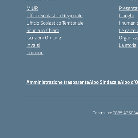
MIUR
Presenta
Ufficio Scolastico Regionale
I luoghi
Ufficio Scolastico Territoriale
I numeri 
Scuola in Chiaro
Le carte 
Iscrizioni On Line
Organizz
Invalsi
La storia
Comune
Amministrazione trasparente
Albo Sindacale
Albo d’
Centralino:
0885.42603