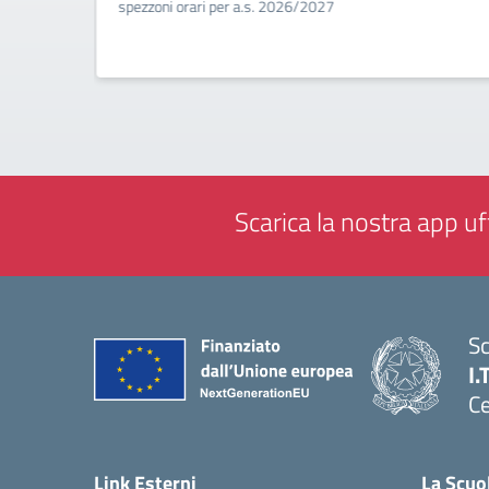
a
spezzoni orari per a.s. 2026/2027
Scarica la nostra app uff
Sc
I.
Ce
— 
Link Esterni
La Scuo