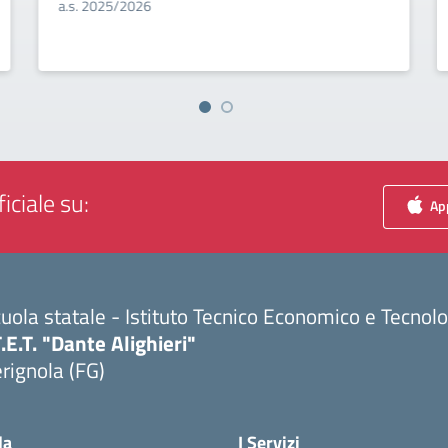
a.s. 2025/2026
iciale su:
App
uola statale - Istituto Tecnico Economico e Tecnol
T.E.T. "Dante Alighieri"
rignola (FG)
Visita la pagina iniziale della scuola
la
I Servizi