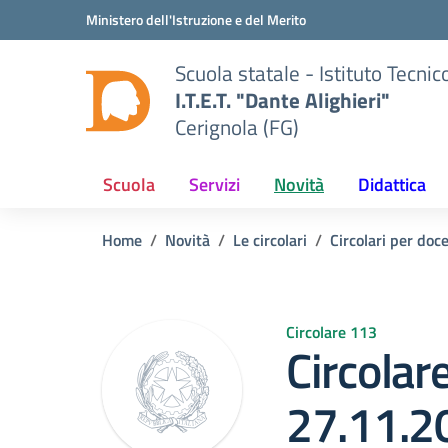
Vai ai contenuti
Vai al menu di navigazione
Vai al footer
Ministero dell'Istruzione e del Merito
Scuola statale - Istituto Tecn
I.T.E.T. "Dante Alighieri"
Cerignola (FG)
Scuola
Servizi
Novità
Didattica
Home
Novità
Le circolari
Circolari per doce
Circolare 113
Circolar
27.11.2