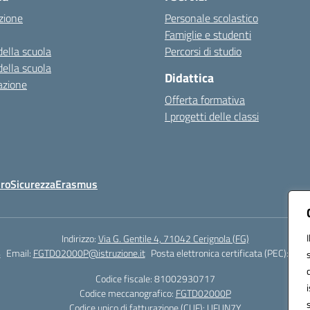
zione
Personale scolastico
Famiglie e studenti
della scuola
Percorsi di studio
della scuola
Didattica
azione
Offerta formativa
I progetti delle classi
Oro
Sicurezza
Erasmus
Indirizzo:
Via G. Gentile 4, 71042 Cerignola (FG)
4
Email:
FGTD02000P@istruzione.it
Posta elettronica certificata (PEC):
fgtd
Codice fiscale: 81002930717
Codice meccanografico:
FGTD02000P
Codice unico di fatturazione (CUF): UFUN7Y