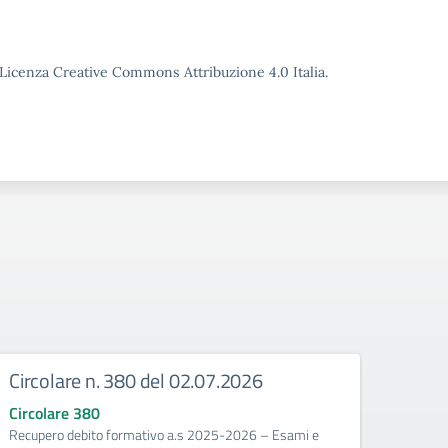
o Licenza Creative Commons Attribuzione 4.0 Italia.
Circolare n. 380 del 02.07.2026
Circ
corr
Circolare 380
Recupero debito formativo a.s 2025-2026 – Esami e
Circo