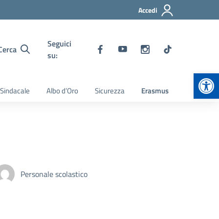
Accedi
Seguici
Cerca
su:
Apr
 Sindacale
Albo d’Oro
Sicurezza
Erasmus
Personale scolastico