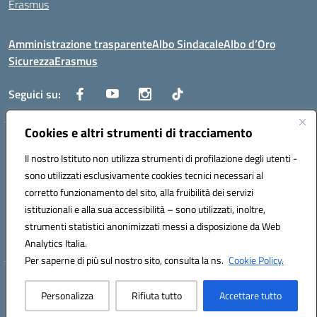
Erasmus
Amministrazione trasparente
Albo Sindacale
Albo d’Oro
Sicurezza
Erasmus
Seguici su:
Cookies e altri strumenti di tracciamento
Indirizzo:
Via G. Gentile 4, 71042 Cerignola (FG)
Centralino:
Il nostro Istituto non utilizza strumenti di profilazione degli utenti -
0885.426034
Email:
FGTD02000P@istruzione.it
Posta elettronica certificata (PEC):
fgtd02000p@pec.istruzione.it
sono utilizzati esclusivamente cookies tecnici necessari al
corretto funzionamento del sito, alla fruibilità dei servizi
Codice fiscale: 81002930717
istituzionali e alla sua accessibilità – sono utilizzati, inoltre,
Codice meccanografico:
FGTD02000P
strumenti statistici anonimizzati messi a disposizione da Web
Codice unico di fatturazione (CUF): UFUN7Y
Analytics Italia.
Per saperne di più sul nostro sito, consulta la ns.
Cookie Policy.
Hosting & Powered by 3D Solution S.r.l.
Personalizza
Rifiuta tutto
Accettare tutto
Concept & Design by Designers Italia