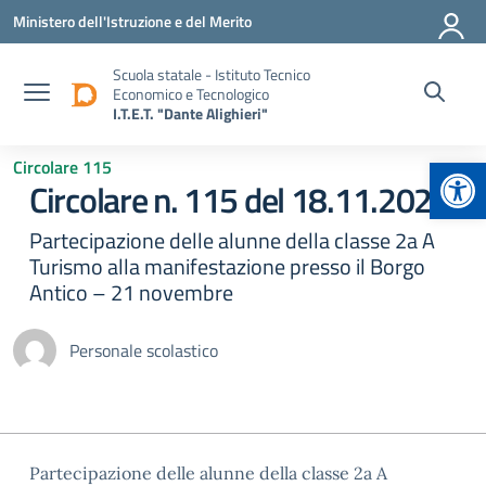
Vai ai contenuti
Vai al menu di navigazione
Vai al footer
Ministero dell'Istruzione e del Merito
Scuola statale - Istituto Tecnico
Economico e Tecnologico
I.T.E.T. "Dante Alighieri"
Apr
Circolare 115
Circolare n. 115 del 18.11.2025
Partecipazione delle alunne della classe 2a A
Turismo alla manifestazione presso il Borgo
Antico – 21 novembre
Personale scolastico
Partecipazione delle alunne della classe 2a A