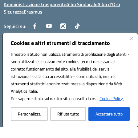
Amministrazione trasparente
Albo Sindacale
Albo d’Oro
Sicurezza
Erasmus
Seguici su:
Cookies e altri strumenti di tracciamento
Indirizzo:
Via G. Gentile 4, 71042 Cerignola (FG)
Centralino:
Il nostro Istituto non utilizza strumenti di profilazione degli utenti -
0885.426034
Email:
FGTD02000P@istruzione.it
Posta elettronica certificata (PEC):
fgtd02000p@pec.istruzione.it
sono utilizzati esclusivamente cookies tecnici necessari al
corretto funzionamento del sito, alla fruibilità dei servizi
Codice fiscale: 81002930717
istituzionali e alla sua accessibilità – sono utilizzati, inoltre,
Codice meccanografico:
FGTD02000P
strumenti statistici anonimizzati messi a disposizione da Web
Codice unico di fatturazione (CUF): UFUN7Y
Analytics Italia.
Per saperne di più sul nostro sito, consulta la ns.
Cookie Policy.
Hosting & Powered by 3D Solution S.r.l.
Personalizza
Rifiuta tutto
Accettare tutto
Concept & Design by Designers Italia