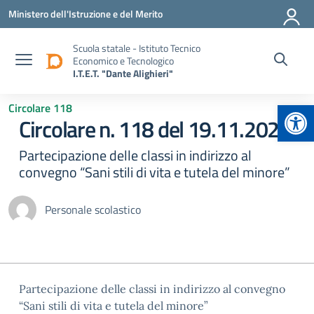
Vai ai contenuti
Vai al menu di navigazione
Vai al footer
Ministero dell'Istruzione e del Merito
Scuola statale - Istituto Tecnico
Economico e Tecnologico
I.T.E.T. "Dante Alighieri"
Apr
Circolare 118
Circolare n. 118 del 19.11.2025
Partecipazione delle classi in indirizzo al
convegno “Sani stili di vita e tutela del minore”
Personale scolastico
Partecipazione delle classi in indirizzo al convegno
“Sani stili di vita e tutela del minore”