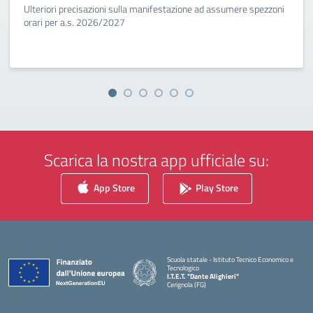
Ulteriori precisazioni sulla manifestazione ad assumere spezzoni
orari per a.s. 2026/2027
Scarica la nostra app ufficiale su:
App Store
Play Store
Scuola statale - Istituto Tecnico Economico e
Tecnologico
I.T.E.T. "Dante Alighieri"
Cerignola (FG)
— Visita la pagina iniziale della scuola