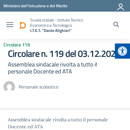
Vai ai contenuti
Vai al menu di navigazione
Vai al footer
Ministero dell'Istruzione e del Merito
Scuola statale - Istituto Tecnico
Economico e Tecnologico
I.T.E.T. "Dante Alighieri"
Apr
Circolare 119
Circolare n. 119 del 03.12.2024
Assemblea sindacale rivolta a tutto il
personale Docente ed ATA
Personale scolastico
Assemblea sindacale rivolta a tutto il personale
Docente ed ATA