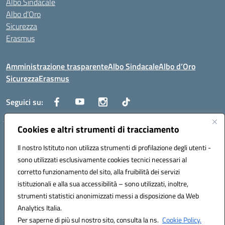
Albo Sindacale
Albo d’Oro
Sicurezza
Erasmus
Amministrazione trasparente
Albo Sindacale
Albo d’Oro
Sicurezza
Erasmus
Seguici su:
Cookies e altri strumenti di tracciamento
Indirizzo:
Via G. Gentile 4, 71042 Cerignola (FG)
Centralino:
Il nostro Istituto non utilizza strumenti di profilazione degli utenti -
0885.426034
Email:
FGTD02000P@istruzione.it
Posta elettronica certificata (PEC):
fgtd02000p@pec.istruzione.it
sono utilizzati esclusivamente cookies tecnici necessari al
corretto funzionamento del sito, alla fruibilità dei servizi
Codice fiscale: 81002930717
istituzionali e alla sua accessibilità – sono utilizzati, inoltre,
Codice meccanografico:
FGTD02000P
strumenti statistici anonimizzati messi a disposizione da Web
Codice unico di fatturazione (CUF): UFUN7Y
Analytics Italia.
Per saperne di più sul nostro sito, consulta la ns.
Cookie Policy.