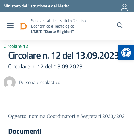
Vai ai contenuti
Vai al menu di navigazione
Vai al footer
Ministero dell'Istruzione e del Merito
Scuola statale - Istituto Tecnico
Economico e Tecnologico
I.T.E.T. "Dante Alighieri"
Apr
Circolare 12
Circolare n. 12 del 13.09.2023
Circolare n. 12 del 13.09.2023
Personale scolastico
Oggetto: nomina Coordinatori e Segretari 2023/202
Documenti