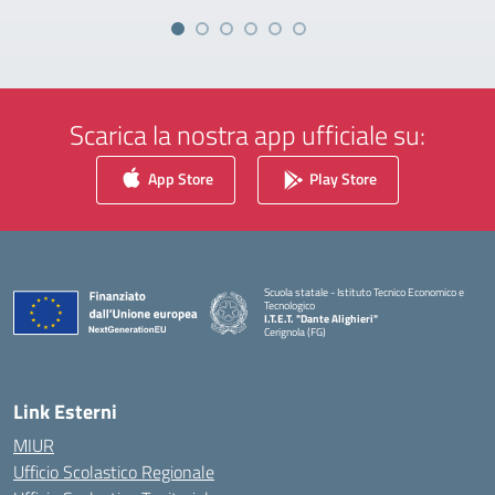
Scarica la nostra app ufficiale su:
App Store
Play Store
Scuola statale - Istituto Tecnico Economico e
Tecnologico
I.T.E.T. "Dante Alighieri"
Cerignola (FG)
— Visita la pagina iniziale della scuola
Link Esterni
MIUR
Ufficio Scolastico Regionale