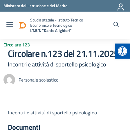
Vai ai contenuti
Vai al menu di navigazione
Vai al footer
Ministero dell'Istruzione e del Merito
Scuola statale - Istituto Tecnico
Economico e Tecnologico
I.T.E.T. "Dante Alighieri"
Apr
Circolare 123
Circolare n.123 del 21.11.2025
Incontri e attività di sportello psicologico
Personale scolastico
Incontri e attività di sportello psicologico
Documenti