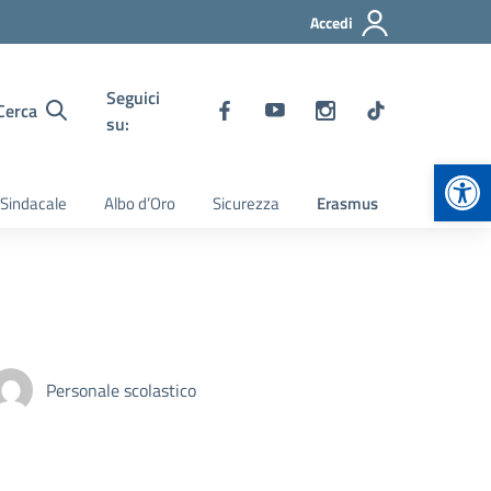
Accedi
Seguici
Cerca
su:
Apr
 Sindacale
Albo d’Oro
Sicurezza
Erasmus
Personale scolastico