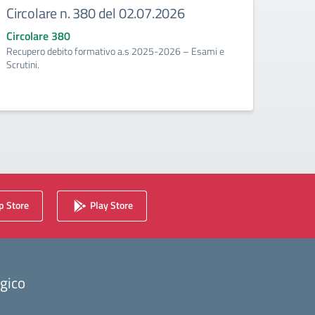
Circolare n. 380 del 02.07.2026
Circ
corr
Circolare 380
Recupero debito formativo a.s 2025-2026 – Esami e
Circo
Scrutini.
Calenda
2025/2
 Store
Play Store
ogico