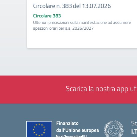
Circolare n. 383 del 13.07.2026
Circolare 383
ività di
Ulteriori precisazioni sulla manifestazione ad assumere
a
spezzoni orari per a.s. 2026/2027
Scarica la nostra app uff
Sc
I.