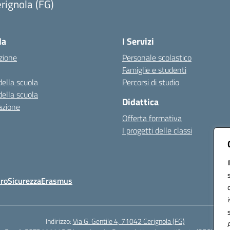
rignola (FG)
Visita la pagina iniziale della scuola
la
I Servizi
zione
Personale scolastico
Famiglie e studenti
della scuola
Percorsi di studio
della scuola
Didattica
azione
Offerta formativa
I progetti delle classi
Oro
Sicurezza
Erasmus
Indirizzo:
Via G. Gentile 4, 71042 Cerignola (FG)