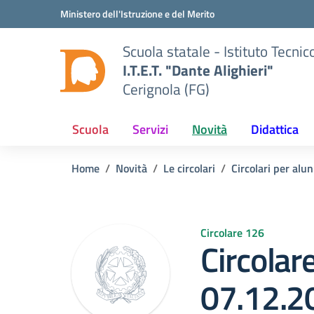
Vai ai contenuti
Vai al menu di navigazione
Vai al footer
Ministero dell'Istruzione e del Merito
Scuola statale - Istituto Tecn
I.T.E.T. "Dante Alighieri"
Cerignola (FG)
Scuola
Servizi
Novità
Didattica
Home
Novità
Le circolari
Circolari per alun
Circolare 126
Circolar
07.12.2