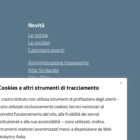
Novità
Le notizie
Le circolari
Calendario eventi
Amministrazione trasparente
Albo Sindacale
Albo d’Oro
Sicurezza
Cookies e altri strumenti di tracciamento
Erasmus
Il nostro Istituto non utilizza strumenti di profilazione degli utenti -
sono utilizzati esclusivamente cookies tecnici necessari al
Seguici su:
corretto funzionamento del sito, alla fruibilità dei servizi
istituzionali e alla sua accessibilità – sono utilizzati, inoltre,
strumenti statistici anonimizzati messi a disposizione da Web
Analytics Italia.