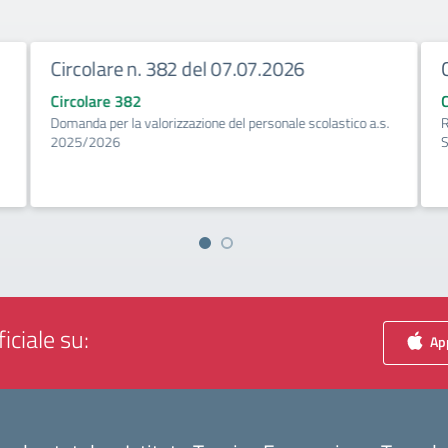
Circolare n. 382 del 07.07.2026
Circolare 382
Domanda per la valorizzazione del personale scolastico a.s.
R
2025/2026
S
iciale su:
App