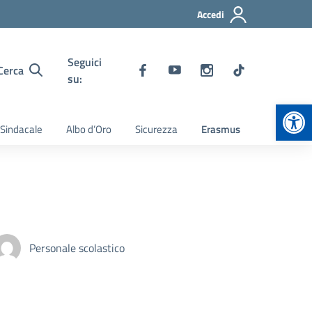
Accedi
Seguici
Cerca
su:
Apr
 Sindacale
Albo d’Oro
Sicurezza
Erasmus
Personale scolastico