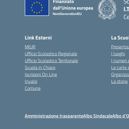
Sc
I.
Ce
— 
Link Esterni
La Scuo
MIUR
Presenta
Ufficio Scolastico Regionale
I luoghi
Ufficio Scolastico Territoriale
I numeri 
Scuola in Chiaro
Le carte 
Iscrizioni On Line
Organizz
Invalsi
La storia
Comune
Amministrazione trasparente
Albo Sindacale
Albo d’