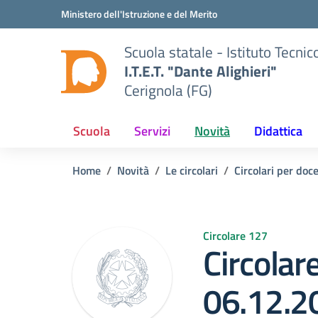
Vai ai contenuti
Vai al menu di navigazione
Vai al footer
Ministero dell'Istruzione e del Merito
Scuola statale - Istituto Tecn
I.T.E.T. "Dante Alighieri"
Cerignola (FG)
Scuola
Servizi
Novità
Didattica
Home
Novità
Le circolari
Circolari per doce
Circolare 127
Circolar
06.12.2