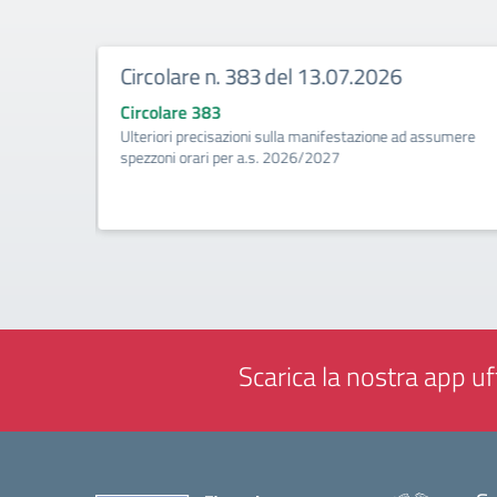
Circolare n. 383 del 13.07.2026
Circolare 383
tività di
Ulteriori precisazioni sulla manifestazione ad assumere
a (Biennio
spezzoni orari per a.s. 2026/2027
Scarica la nostra app uff