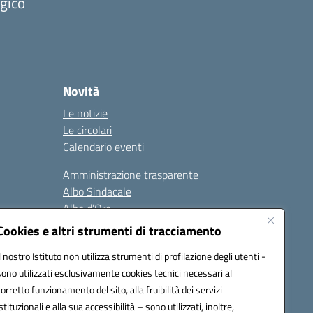
ogico
Novità
Le notizie
Le circolari
Calendario eventi
Amministrazione trasparente
Albo Sindacale
Albo d’Oro
Sicurezza
Cookies e altri strumenti di tracciamento
Erasmus
Il nostro Istituto non utilizza strumenti di profilazione degli utenti -
sono utilizzati esclusivamente cookies tecnici necessari al
Seguici su:
corretto funzionamento del sito, alla fruibilità dei servizi
istituzionali e alla sua accessibilità – sono utilizzati, inoltre,