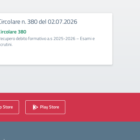
Circolare n. 380 del 02.07.2026
Circola
corrige
Circolare 380
ecupero debito formativo a.s 2025-2026 – Esami e
Circolare
crutini.
Calendario 
2025/2026 
 Store
Play Store