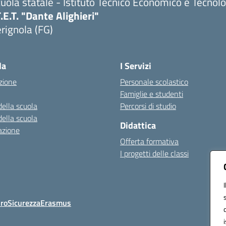
uola statale - Istituto Tecnico Economico e Tecnol
T.E.T. "Dante Alighieri"
rignola (FG)
Visita la pagina iniziale della scuola
la
I Servizi
zione
Personale scolastico
Famiglie e studenti
della scuola
Percorsi di studio
della scuola
Didattica
azione
Offerta formativa
I progetti delle classi
Oro
Sicurezza
Erasmus