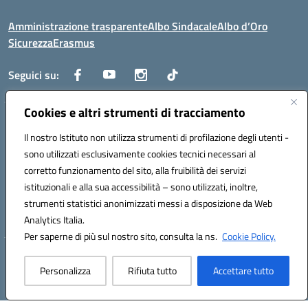
Amministrazione trasparente
Albo Sindacale
Albo d’Oro
Sicurezza
Erasmus
Seguici su:
Cookies e altri strumenti di tracciamento
Indirizzo:
Via G. Gentile 4, 71042 Cerignola (FG)
Centralino:
Il nostro Istituto non utilizza strumenti di profilazione degli utenti -
0885.426034
Email:
FGTD02000P@istruzione.it
Posta elettronica certificata (PEC):
fgtd02000p@pec.istruzione.it
sono utilizzati esclusivamente cookies tecnici necessari al
corretto funzionamento del sito, alla fruibilità dei servizi
Codice fiscale: 81002930717
istituzionali e alla sua accessibilità – sono utilizzati, inoltre,
Codice meccanografico:
FGTD02000P
strumenti statistici anonimizzati messi a disposizione da Web
Codice unico di fatturazione (CUF): UFUN7Y
Analytics Italia.
Per saperne di più sul nostro sito, consulta la ns.
Cookie Policy.
Hosting & Powered by 3D Solution S.r.l.
Personalizza
Rifiuta tutto
Accettare tutto
Concept & Design by Designers Italia