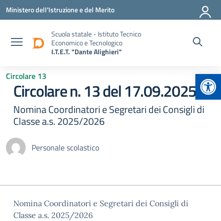
Vai ai contenuti
Vai al menu di navigazione
Vai al footer
Ministero dell'Istruzione e del Merito
Scuola statale - Istituto Tecnico
Economico e Tecnologico
I.T.E.T. "Dante Alighieri"
Apr
Circolare 13
Circolare n. 13 del 17.09.2025
Nomina Coordinatori e Segretari dei Consigli di
Classe a.s. 2025/2026
Personale scolastico
Nomina Coordinatori e Segretari dei Consigli di
Classe a.s. 2025/2026