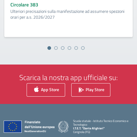
Circolare 383
Ulteriori precisazioni sulla manifestazione ad assumere spezzoni
orari per a.s. 2026/2027
Scarica la nostra app ufficiale su:
App Store
Play Store
Scuola statale - Istituto Tecnico Economico e
Tecnologico
I.T.E.T. "Dante Alighieri"
Cerignola (FG)
— Visita la pagina iniziale della scuola