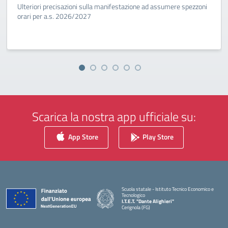
Ulteriori precisazioni sulla manifestazione ad assumere spezzoni
orari per a.s. 2026/2027
Scarica la nostra app ufficiale su:
App Store
Play Store
Scuola statale - Istituto Tecnico Economico e
Tecnologico
I.T.E.T. "Dante Alighieri"
Cerignola (FG)
— Visita la pagina iniziale della scuola