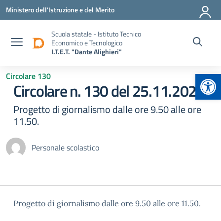
Vai ai contenuti
Vai al menu di navigazione
Vai al footer
Ministero dell'Istruzione e del Merito
Scuola statale - Istituto Tecnico
Economico e Tecnologico
I.T.E.T. "Dante Alighieri"
Apr
Circolare 130
Circolare n. 130 del 25.11.2025
Progetto di giornalismo dalle ore 9.50 alle ore
11.50.
Personale scolastico
Progetto di giornalismo dalle ore 9.50 alle ore 11.50.