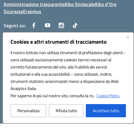
Amministrazione trasparente
Albo Sindacale
Albo d’Oro
Sicurezza
Erasmus
Seguici su:
Cookies e altri strumenti di tracciamento
Indirizzo:
Via G. Gentile 4, 71042 Cerignola (FG)
Centralino:
Il nostro Istituto non utilizza strumenti di profilazione degli utenti -
0885.426034
Email:
FGTD02000P@istruzione.it
Posta elettronica certificata (PEC):
fgtd02000p@pec.istruzione.it
sono utilizzati esclusivamente cookies tecnici necessari al
corretto funzionamento del sito, alla fruibilità dei servizi
Codice fiscale: 81002930717
istituzionali e alla sua accessibilità – sono utilizzati, inoltre,
Codice meccanografico:
FGTD02000P
strumenti statistici anonimizzati messi a disposizione da Web
Codice unico di fatturazione (CUF): UFUN7Y
Analytics Italia.
Per saperne di più sul nostro sito, consulta la ns.
Cookie Policy.
Hosting & Powered by 3D Solution S.r.l.
Personalizza
Rifiuta tutto
Accettare tutto
Concept & Design by Designers Italia