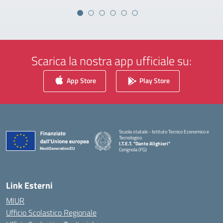
Scarica la nostra app ufficiale su:
App Store
Play Store
Scuola statale - Istituto Tecnico Economico e
Tecnologico
I.T.E.T. "Dante Alighieri"
Cerignola (FG)
— Visita la pagina iniziale della scuola
Link Esterni
MIUR
Ufficio Scolastico Regionale