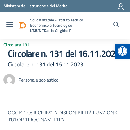
Vai ai contenuti
Vai al menu di navigazione
Vai al footer
Ministero dell'Istruzione e del Merito
Scuola statale - Istituto Tecnico
Economico e Tecnologico
I.T.E.T. "Dante Alighieri"
Apr
Circolare 131
Circolare n. 131 del 16.11.2023
Circolare n. 131 del 16.11.2023
Personale scolastico
OGGETTO: RICHIESTA DISPONIBILITÀ FUNZIONE
TUTOR TIROCINANTI TFA