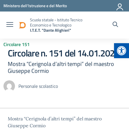
Vai ai contenuti
Vai al menu di navigazione
Vai al footer
Ministero dell'Istruzione e del Merito
Scuola statale - Istituto Tecnico
Economico e Tecnologico
I.T.E.T. "Dante Alighieri"
Apr
Circolare 151
Circolare n. 151 del 14.01.2025
Mostra “Cerignola d’altri tempi” del maestro
Giuseppe Cormio
Personale scolastico
Mostra “Cerignola d’altri tempi” del maestro
Giuseppe Cormio