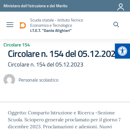
Vai ai contenuti
Vai al menu di navigazione
Vai al footer
Ministero dell'Istruzione e del Merito
Scuola statale - Istituto Tecnico
Economico e Tecnologico
I.T.E.T. "Dante Alighieri"
Apr
Circolare 154
Circolare n. 154 del 05.12.2023
Circolare n. 154 del 05.12.2023
Personale scolastico
Oggetto: Comparto Istruzione e Ricerca –Sezione
Scuola. Sciopero generale proclamato per il giorno 7
dicembre 2023. Proclamazioni e adesioni. Nuovi