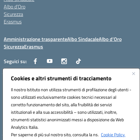
Albo d’Oro
Sicurezza
Erasmus
Amministrazione trasparente
Albo Sindacale
Albo d’Oro
Sicurezza
Erasmus
Seguici su:
Cookies e altri strumenti di tracciamento
Indirizzo:
Via G. Gentile 4, 71042 Cerignola (FG)
Centralino:
Il nostro Istituto non utilizza strumenti di profilazione degli utenti -
0885.426034
Email:
FGTD02000P@istruzione.it
Posta elettronica certificata (PEC):
fgtd02000p@pec.istruzione.it
sono utilizzati esclusivamente cookies tecnici necessari al
corretto funzionamento del sito, alla fruibilità dei servizi
Codice fiscale: 81002930717
istituzionali e alla sua accessibilità – sono utilizzati, inoltre,
Codice meccanografico:
FGTD02000P
strumenti statistici anonimizzati messi a disposizione da Web
Codice unico di fatturazione (CUF): UFUN7Y
Analytics Italia.
Per saperne di più sul nostro sito, consulta la ns.
Cookie Policy.