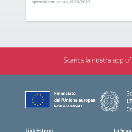
a
spezzoni orari per a.s. 2026/2027
Scarica la nostra app uff
Sc
I.
Ce
— 
Link Esterni
La Scuo