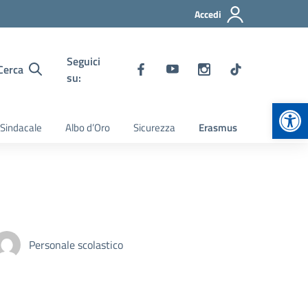
Accedi
Seguici
Cerca
su:
Apr
 Sindacale
Albo d’Oro
Sicurezza
Erasmus
Personale scolastico