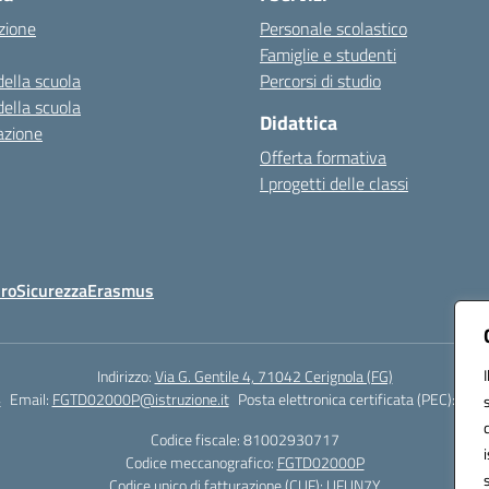
zione
Personale scolastico
Famiglie e studenti
della scuola
Percorsi di studio
della scuola
Didattica
azione
Offerta formativa
I progetti delle classi
Oro
Sicurezza
Erasmus
Indirizzo:
Via G. Gentile 4, 71042 Cerignola (FG)
4
Email:
FGTD02000P@istruzione.it
Posta elettronica certificata (PEC):
fgtd
Codice fiscale: 81002930717
Codice meccanografico:
FGTD02000P
Codice unico di fatturazione (CUF): UFUN7Y