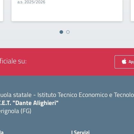
a.s. 2025/2026
iciale su:
App
uola statale - Istituto Tecnico Economico e Tecnol
T.E.T. "Dante Alighieri"
rignola (FG)
Visita la pagina iniziale della scuola
la
I Servizi