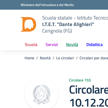
Vai ai contenuti
Vai al menu di navigazione
Vai al footer
Ministero dell'Istruzione e del Merito
Scuola statale - Istituto Tecn
I.T.E.T. "Dante Alighieri"
Cerignola (FG)
Scuola
Servizi
Novità
Didattica
Home
Novità
Le circolari
Circolari per doce
Circolare 155
Circolar
10.12.2