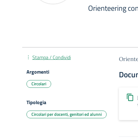
Orienteering co
Stampa / Condividi
Oriente
Argomenti
Docu
Circolari
Tipologia
Circolari per docenti, genitori ed alunni