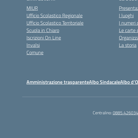
MIUR
Presenta
Ufficio Scolastico Regionale
I luoghi
Ufficio Scolastico Territoriale
I numeri 
Scuola in Chiaro
Le carte 
Iscrizioni On Line
Organizz
Invalsi
La storia
Comune
Amministrazione trasparente
Albo Sindacale
Albo d’
Centralino:
0885.42603