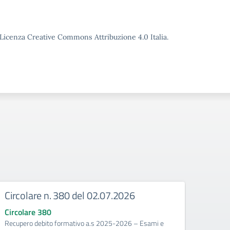
o Licenza Creative Commons Attribuzione 4.0 Italia.
Circolare n. 380 del 02.07.2026
Circ
corr
Circolare 380
Recupero debito formativo a.s 2025-2026 – Esami e
Circo