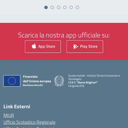
Scarica la nostra app ufficiale su:
App Store
Play Store
Scuola statale - Istituto Tecnico Economico e
Tecnologico
I.T.E.T. "Dante Alighieri"
Cerignola (FG)
— Visita la pagina iniziale della scuola
Link Esterni
MIUR
Ufficio Scolastico Regionale