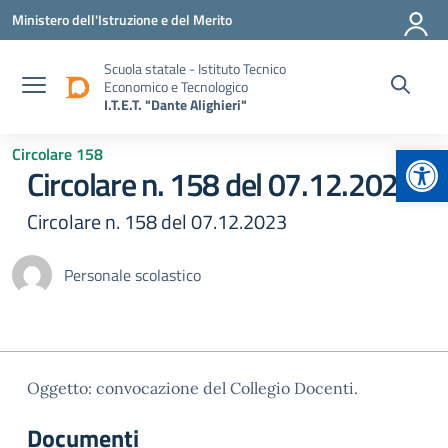
Vai ai contenuti
Vai al menu di navigazione
Vai al footer
Ministero dell'Istruzione e del Merito
Scuola statale - Istituto Tecnico
Economico e Tecnologico
I.T.E.T. "Dante Alighieri"
Apr
Circolare 158
Circolare n. 158 del 07.12.2023
Circolare n. 158 del 07.12.2023
Personale scolastico
Oggetto: convocazione del Collegio Docenti.
Documenti