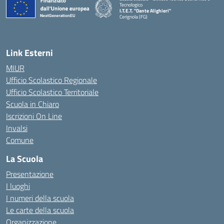
Tecnologico
I.T.E.T. "Dante Alighieri"
Cerignola (FG)
— Visita la pagina iniziale della scuola
Link Esterni
MIUR
Ufficio Scolastico Regionale
Ufficio Scolastico Territoriale
Scuola in Chiaro
Iscrizioni On Line
Invalsi
Comune
La Scuola
Presentazione
I luoghi
I numeri della scuola
Le carte della scuola
Organizzazione