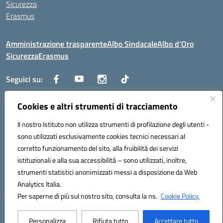
Sicurezza
Erasmus
Amministrazione trasparente
Albo Sindacale
Albo d’Oro
Sicurezza
Erasmus
Seguici su:
Cookies e altri strumenti di tracciamento
Indirizzo:
Via G. Gentile 4, 71042 Cerignola (FG)
Centralino:
Il nostro Istituto non utilizza strumenti di profilazione degli utenti -
0885.426034
Email:
FGTD02000P@istruzione.it
Posta elettronica certificata (PEC):
fgtd02000p@pec.istruzione.it
sono utilizzati esclusivamente cookies tecnici necessari al
corretto funzionamento del sito, alla fruibilità dei servizi
Codice fiscale: 81002930717
istituzionali e alla sua accessibilità – sono utilizzati, inoltre,
Codice meccanografico:
FGTD02000P
strumenti statistici anonimizzati messi a disposizione da Web
Codice unico di fatturazione (CUF): UFUN7Y
Analytics Italia.
Per saperne di più sul nostro sito, consulta la ns.
Cookie Policy.
Hosting & Powered by 3D Solution S.r.l.
Personalizza
Rifiuta tutto
Accettare tutto