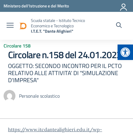
Vai ai contenuti
Vai al menu di navigazione
Vai al footer
Ministero dell'Istruzione e del Merito
Scuola statale - Istituto Tecnico
Economico e Tecnologico
I.T.E.T. "Dante Alighieri"
Apr
Circolare 158
Circolare n.158 del 24.01.2023
OGGETTO: SECONDO INCONTRO PER IL PCTO
RELATIVO ALLE ATTIVITA' DI "SIMULAZIONE
D'IMPRESA"
Personale scolastico
https://www.itcdantealighieri.edu.it/wp-